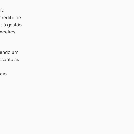
foi
crédito de
is à gestão
nceiros,
ecendo um
esenta as
cio.