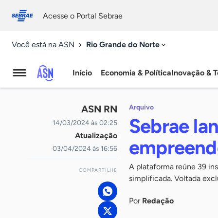
Fale
Acessibilidade
conosco
0
Acesse o Portal Sebrae
9
Rio Grande do Norte
Você está na ASN
Início
Economia & Política
Inovação & T
Agência
Sebrae
ASN RN
Arquivo
de
Sebrae lanç
14/03/2024 às 02:25
Atualização
Notícias
empreende
03/04/2024 às 16:56
A plataforma reúne 39 inst
COMPARTILHE
simplificada. Voltada ex
Por
Redação