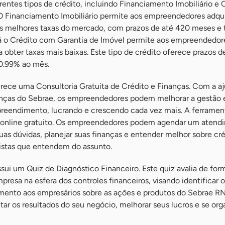
rentes tipos de crédito, incluindo Financiamento Imobiliário e 
O Financiamento Imobiliário permite aos empreendedores adqui
s melhores taxas do mercado, com prazos de até 420 meses e 
Já o Crédito com Garantia de Imóvel permite aos empreendedor
 obter taxas mais baixas. Este tipo de crédito oferece prazos d
 0.99% ao mês.
ece uma Consultoria Gratuita de Crédito e Finanças. Com a a
nças do Sebrae, os empreendedores podem melhorar a gestão 
preendimento, lucrando e crescendo cada vez mais. A ferram
online gratuito. Os empreendedores podem agendar um atend
 suas dúvidas, planejar suas finanças e entender melhor sobre cr
istas que entendem do assunto.
ui um Quiz de Diagnóstico Financeiro. Este quiz avalia de form
presa na esfera dos controles financeiros, visando identificar o
mento aos empresários sobre as ações e produtos do Sebrae R
r os resultados do seu negócio, melhorar seus lucros e se org