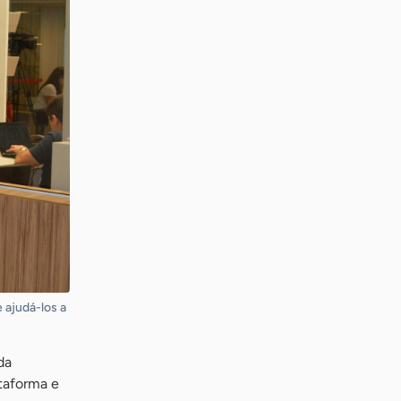
 ajudá-los a
da
taforma e