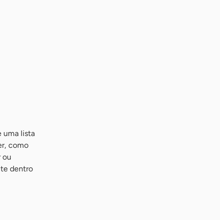
e uma lista
uer, como
r ou
nte dentro