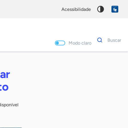
acessibilidade
Dados
Buscar
para
Modo claro
busca
Palavra
chave
tar
to
isponível