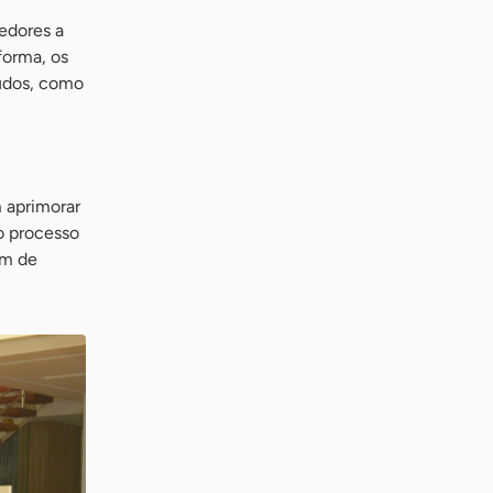
edores a
forma, os
eúdos, como
 aprimorar
 o processo
em de