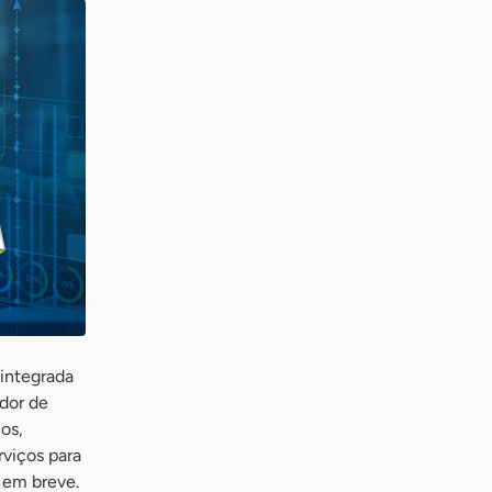
 integrada
ador de
os,
rviços para
á em breve.