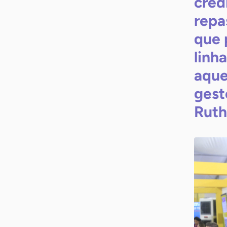
créd
repa
que 
linh
aque
gest
Ruth