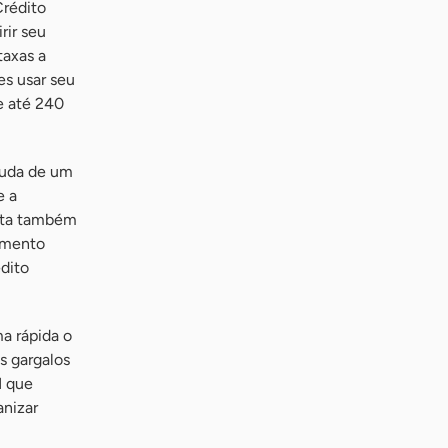
Crédito
rir seu
taxas a
es usar seu
e até 240
juda de um
e a
enta também
imento
édito
a rápida o
s gargalos
N que
anizar