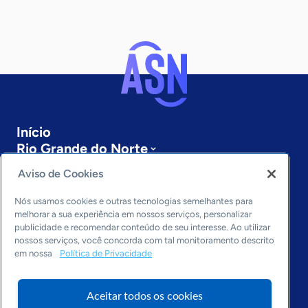
Início
Rio Grande do Norte
Sobre a ASN
Aviso de Cookies
Últimas notícias
Entre em contato
Nós usamos cookies e outras tecnologias semelhantes para
Editorias
melhorar a sua experiência em nossos serviços, personalizar
publicidade e recomendar conteúdo de seu interesse. Ao utilizar
Economia & Política
nossos serviços, você concorda com tal monitoramento descrito
em nossa
Política de Privacidade
Inovação & Tecnologia
Cultura empreendedora
Dados
Aceitar todos os cookies