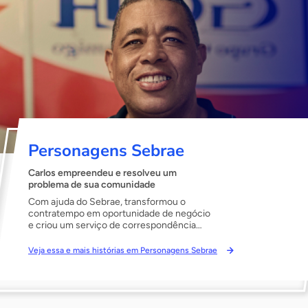
Personagens Sebrae
Carlos empreendeu e resolveu um
problema de sua comunidade
Com ajuda do Sebrae, transformou o
contratempo em oportunidade de negócio
e criou um serviço de correspondência
que foi expandido para outras
comunidades do Rio de Janeiro.
Veja essa e mais histórias em Personagens Sebrae