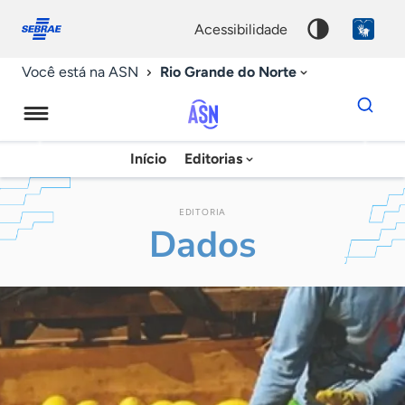
Fale
Acessibilidade
conosco
0
acessibilidade
9
Rio Grande do Norte
Você está na ASN
Dados
para
busca
Agência
Início
Editorias
Palavra
Sebrae
chave
de
EDITORIA
Dados
Notícias