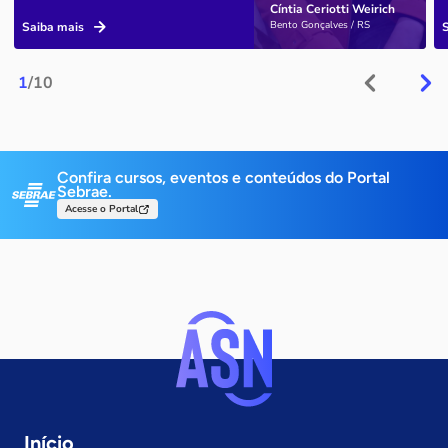
Cíntia Ceriotti Weirich
Bento Gonçalves / RS
Saiba mais
1
/10
Confira cursos, eventos e conteúdos do Portal
Sebrae.
Acesse o Portal
Início