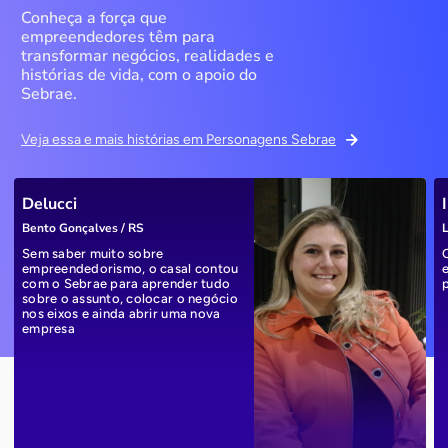
Conheça a força que
empreendedores têm para
transformar negócios, realidades e
histórias de vida, com o apoio do
Sebrae.
Veja essa e mais histórias em Personagens Sebrae
Delucci
Bento Gonçalves / RS
L
Sem saber muito sobre
empreendedorismo, o casal contou
com o Sebrae para aprender tudo
sobre o assunto, colocar o negócio
nos eixos e ainda abrir uma nova
empresa