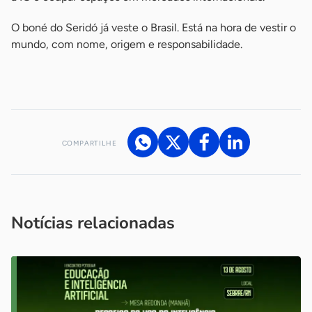
O boné do Seridó já veste o Brasil. Está na hora de vestir o
mundo, com nome, origem e responsabilidade.
-
COMPARTILHE
Acesse nossos canais de atendimento
Ficou com alguma dúvida?
.
Se
você é um profissional da imprensa, entre em contato pelo
imprensa@sebrae.com.br
fale com a ASN em cada UF
ou
Notícias relacionadas