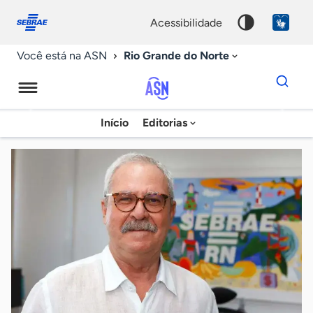
Fale
Acessibilidade
conosco
0
acessibilidade
9
Rio Grande do Norte
Você está na ASN
Dados
para
busca
Agência
Início
Editorias
Palavra
Sebrae
chave
de
Notícias