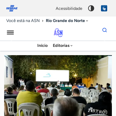
Fale
Acessibilidade
conosco
0
acessibilidade
9
Rio Grande do Norte
Você está na ASN
Dados
para
busca
Agência
Início
Editorias
Palavra
Sebrae
chave
de
Notícias