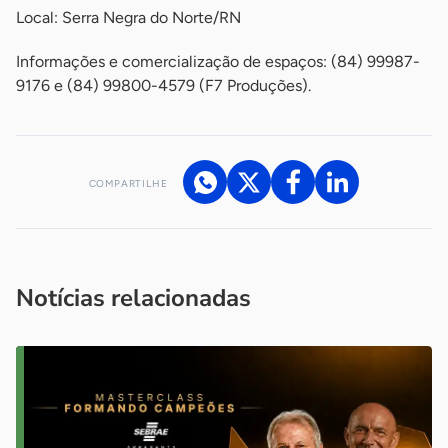
Local: Serra Negra do Norte/RN
Informações e comercialização de espaços: (84) 99987-
9176 e (84) 99800-4579 (F7 Produções).
COMPARTILHE
Acesse nossos canais de atendimento
Ficou com alguma dúvida?
.
Se
você é um profissional da imprensa, entre em contato pelo
imprensa@sebrae.com.br
fale com a ASN em cada UF
ou
Notícias relacionadas