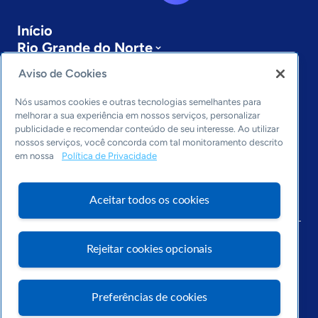
Início
Rio Grande do Norte
Sobre a ASN
Aviso de Cookies
Últimas notícias
Entre em contato
Nós usamos cookies e outras tecnologias semelhantes para
Editorias
melhorar a sua experiência em nossos serviços, personalizar
publicidade e recomendar conteúdo de seu interesse. Ao utilizar
Economia & Política
nossos serviços, você concorda com tal monitoramento descrito
em nossa
Política de Privacidade
Inovação & Tecnologia
Cultura empreendedora
Dados
Aceitar todos os cookies
Arquivo
Rejeitar cookies opcionais
Preferências de cookies
Visite o Portal Sebrae