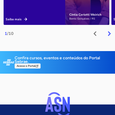
Cíntia Ceriotti Weirich
Bento Gonçalves / RS
Saiba mais
1
/10
Confira cursos, eventos e conteúdos do Portal
Sebrae.
Acesse o Portal