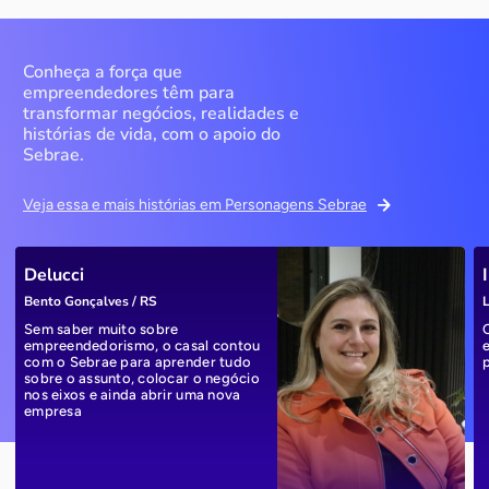
Conheça a força que
empreendedores têm para
transformar negócios, realidades e
histórias de vida, com o apoio do
Sebrae.
Veja essa e mais histórias em Personagens Sebrae
Delucci
Bento Gonçalves / RS
L
Sem saber muito sobre
empreendedorismo, o casal contou
com o Sebrae para aprender tudo
sobre o assunto, colocar o negócio
nos eixos e ainda abrir uma nova
empresa