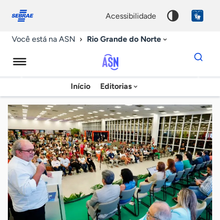
Fale
Acessibilidade
conosco
0
acessibilidade
9
Rio Grande do Norte
Você está na ASN
Dados
para
busca
Agência
Início
Editorias
Palavra
Sebrae
chave
de
Notícias