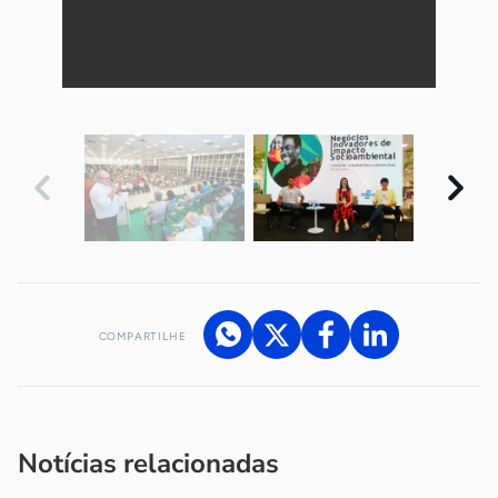
COMPARTILHE
Acesse nossos canais de atendimento
Ficou com alguma dúvida?
.
Se
você é um profissional da imprensa, entre em contato pelo
imprensa@sebrae.com.br
fale com a ASN em cada UF
ou
Notícias relacionadas