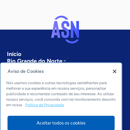
Início
Rio Grande do Norte
Sobre a ASN
Aviso de Cookies
Últimas notícias
Entre em contato
Nós usamos cookies e outras tecnologias semelhantes para
Editorias
melhorar a sua experiência em nossos serviços, personalizar
publicidade e recomendar conteúdo de seu interesse. Ao utilizar
Economia & Política
nossos serviços, você concorda com tal monitoramento descrito
em nossa
Política de Privacidade
Inovação & Tecnologia
Cultura empreendedora
Dados
Aceitar todos os cookies
Arquivo