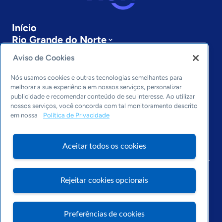
Início
Rio Grande do Norte
Sobre a ASN
Aviso de Cookies
Últimas notícias
Entre em contato
Nós usamos cookies e outras tecnologias semelhantes para
Editorias
melhorar a sua experiência em nossos serviços, personalizar
publicidade e recomendar conteúdo de seu interesse. Ao utilizar
Economia & Política
nossos serviços, você concorda com tal monitoramento descrito
em nossa
Política de Privacidade
Inovação & Tecnologia
Cultura empreendedora
Dados
Aceitar todos os cookies
Arquivo
Rejeitar cookies opcionais
Preferências de cookies
Visite o Portal Sebrae