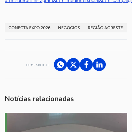
utm_source=instagram&utm_medium=social&utm_campaig
CONECTA EXPO 2026
NEGÓCIOS
REGIÃO AGRESTE
COMPARTILHE
Acesse nossos canais de atendimento
Ficou com alguma dúvida?
.
Se
você é um profissional da imprensa, entre em contato pelo
imprensa@sebrae.com.br
fale com a ASN em cada UF
ou
Notícias relacionadas