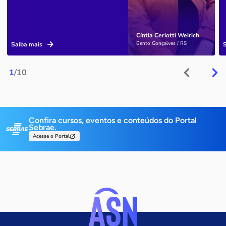
Cíntia Ceriotti Weirich
Bento Gonçalves / RS
Saiba mais
1
/10
Confira cursos, eventos e conteúdos do Portal
Sebrae.
Acesse o Portal