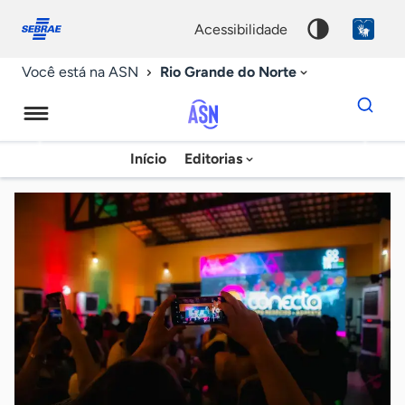
Fale
Acessibilidade
conosco
0
acessibilidade
9
Rio Grande do Norte
Você está na ASN
Dados
para
busca
Agência
Início
Editorias
Palavra
Sebrae
chave
de
Notícias