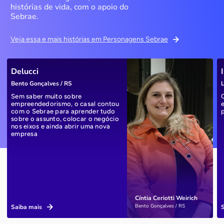
histórias de vida, com o apoio do
Sebrae.
Veja essa e mais histórias em Personagens Sebrae
Delucci
Bento Gonçalves / RS
L
Sem saber muito sobre
empreendedorismo, o casal contou
com o Sebrae para aprender tudo
sobre o assunto, colocar o negócio
nos eixos e ainda abrir uma nova
empresa
Cíntia Ceriotti Weirich
Bento Gonçalves / RS
Saiba mais