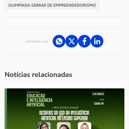
OLIMPÍADA SEBRAE DE EMPREENDEDORISMO
COMPARTILHE
Acesse nossos canais de atendimento
Ficou com alguma dúvida?
.
Se
você é um profissional da imprensa, entre em contato pelo
imprensa@sebrae.com.br
fale com a ASN em cada UF
ou
Notícias relacionadas