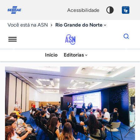
Fale
Acessibilidade
conosco
0
acessibilidade
9
Rio Grande do Norte
Você está na ASN
Dados
para
busca
Agência
Início
Editorias
Palavra
Sebrae
chave
de
Notícias