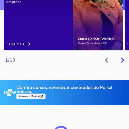
empresa
Cíntia Ceriotti Weirich
Bento Gonçalves / RS
Saiba mais
1
/10
Confira cursos, eventos e conteúdos do Portal
Sebrae.
Acesse o Portal