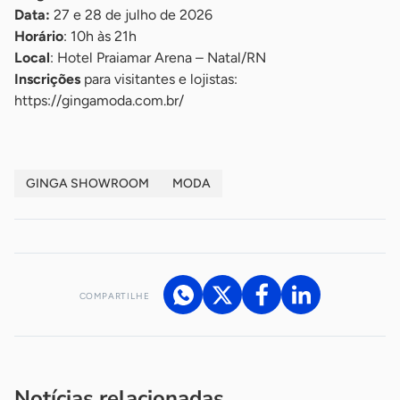
Data:
27 e 28 de julho de 2026
Horário
: 10h às 21h
Local
: Hotel Praiamar Arena – Natal/RN
Inscrições
para visitantes e lojistas:
https://gingamoda.com.br/
GINGA SHOWROOM
MODA
COMPARTILHE
Acesse nossos canais de atendimento
Ficou com alguma dúvida?
.
Se
você é um profissional da imprensa, entre em contato pelo
imprensa@sebrae.com.br
fale com a ASN em cada UF
ou
Notícias relacionadas