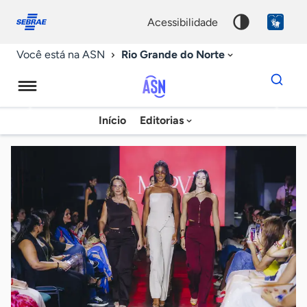
Fale
Acessibilidade
conosco
0
acessibilidade
9
Rio Grande do Norte
Você está na ASN
Dados
para
busca
Agência
Início
Editorias
Palavra
Sebrae
chave
de
Notícias