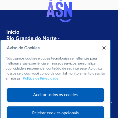
Início
Rio Grande do Norte
Sobre a ASN
Aviso de Cookies
Últimas notícias
Entre em contato
Nós usamos cookies e outras tecnologias semelhantes para
Editorias
melhorar a sua experiência em nossos serviços, personalizar
publicidade e recomendar conteúdo de seu interesse. Ao utilizar
Economia & Política
nossos serviços, você concorda com tal monitoramento descrito
em nossa
Política de Privacidade
Inovação & Tecnologia
Cultura empreendedora
Dados
Aceitar todos os cookies
Arquivo
Rejeitar cookies opcionais