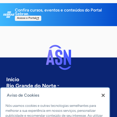
Confira cursos, eventos e conteúdos do Portal
Sebrae.
Acesse o Portal
Início
Rio Grande do Norte
Sobre a ASN
Aviso de Cookies
Últimas notícias
Entre em contato
Nós usamos cookies e outras tecnologias semelhantes para
Editorias
melhorar a sua experiência em nossos serviços, personalizar
publicidade e recomendar conteúdo de seu interesse. Ao utilizar