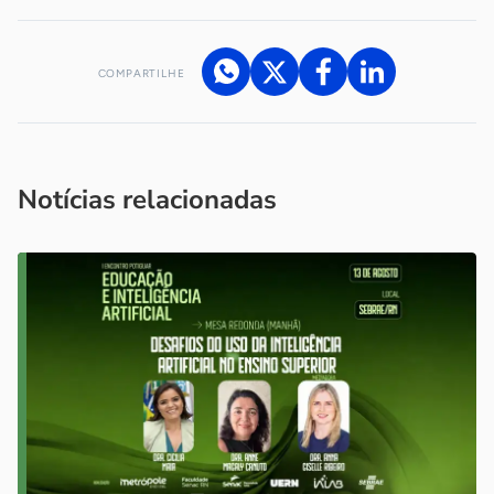
COMPARTILHE
Acesse nossos canais de atendimento
Ficou com alguma dúvida?
.
Se
você é um profissional da imprensa, entre em contato pelo
imprensa@sebrae.com.br
fale com a ASN em cada UF
ou
Notícias relacionadas