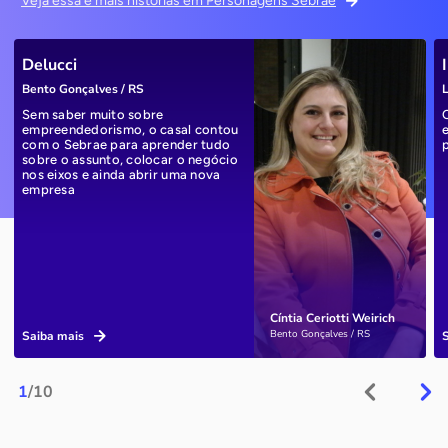
Veja essa e mais histórias em Personagens Sebrae
Delucci
Bento Gonçalves / RS
L
Sem saber muito sobre
empreendedorismo, o casal contou
com o Sebrae para aprender tudo
sobre o assunto, colocar o negócio
nos eixos e ainda abrir uma nova
empresa
Cíntia Ceriotti Weirich
Bento Gonçalves / RS
Saiba mais
1
/10