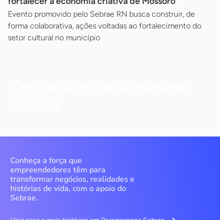
fortalecer a economia criativa de Mossoró
Evento promovido pelo Sebrae RN busca construir, de
forma colaborativa, ações voltadas ao fortalecimento do
setor cultural no município
Conheça os Personagens
Sebrae
Conheça a força que
empreendedores têm para
transformar negócios, realidades e
histórias de vida, com o apoio do
Sebrae.