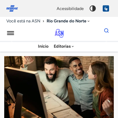
Fale
Acessibilidade
conosco
0
acessibilidade
9
Rio Grande do Norte
Você está na ASN
Dados
para
busca
Agência
Início
Editorias
Palavra
Sebrae
chave
de
Notícias