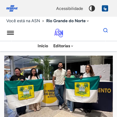
Fale
Acessibilidade
conosco
0
acessibilidade
9
Rio Grande do Norte
Você está na ASN
Dados
para
busca
Agência
Início
Editorias
Palavra
Sebrae
chave
de
Notícias