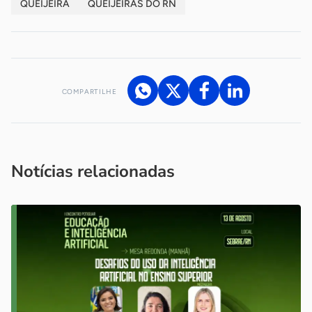
QUEIJEIRA
QUEIJEIRAS DO RN
COMPARTILHE
Acesse nossos canais de atendimento
Ficou com alguma dúvida?
.
Se
você é um profissional da imprensa, entre em contato pelo
imprensa@sebrae.com.br
fale com a ASN em cada UF
ou
Notícias relacionadas