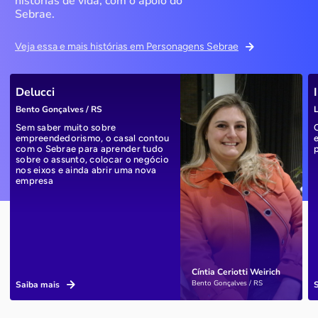
histórias de vida, com o apoio do
Sebrae.
Veja essa e mais histórias em Personagens Sebrae
Delucci
Bento Gonçalves / RS
L
Sem saber muito sobre
empreendedorismo, o casal contou
com o Sebrae para aprender tudo
sobre o assunto, colocar o negócio
nos eixos e ainda abrir uma nova
empresa
Cíntia Ceriotti Weirich
Bento Gonçalves / RS
Saiba mais