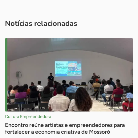
Acesse nossos canais de atendimento
Ficou com alguma dúvida?
.
Se
você é um profissional da imprensa, entre em contato pelo
imprensa@sebrae.com.br
fale com a ASN em cada UF
ou
Notícias relacionadas
Cultura Empreendedora
Encontro reúne artistas e empreendedores para
fortalecer a economia criativa de Mossoró