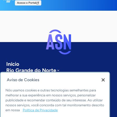
Acesse o Portal
Início
Rio Grande do Norte
Sobre a ASN
Aviso de Cookies
Últimas notícias
Entre em contato
Nós usamos cookies e outras tecnologias semelhantes para
Editorias
melhorar a sua experiência em nossos serviços, personalizar
publicidade e recomendar conteúdo de seu interesse. Ao utilizar
Economia & Política
nossos serviços, você concorda com tal monitoramento descrito
em nossa
Política de Privacidade
Inovação & Tecnologia