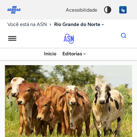
Fale
Acessibilidade
conosco
0
acessibilidade
9
Rio Grande do Norte
Você está na ASN
Dados
para
busca
Agência
Início
Editorias
Palavra
Sebrae
chave
de
Notícias