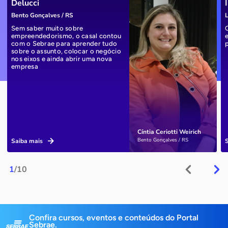
Delucci
Bento Gonçalves / RS
L
Sem saber muito sobre
empreendedorismo, o casal contou
com o Sebrae para aprender tudo
sobre o assunto, colocar o negócio
nos eixos e ainda abrir uma nova
empresa
Cíntia Ceriotti Weirich
Bento Gonçalves / RS
Saiba mais
1
/10
Confira cursos, eventos e conteúdos do Portal
Sebrae.