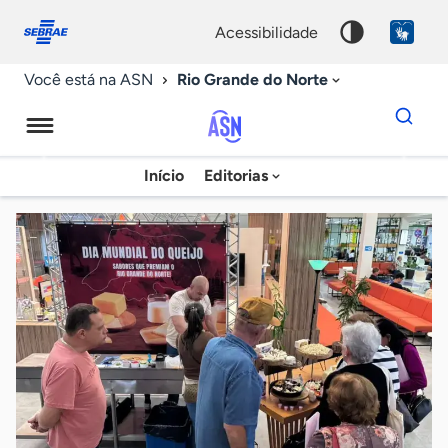
Fale
Acessibilidade
conosco
0
acessibilidade
9
Rio Grande do Norte
Você está na ASN
Dados
para
busca
Agência
Início
Editorias
Palavra
Sebrae
chave
de
Notícias