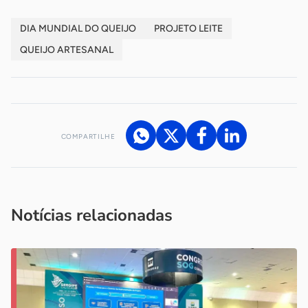
DIA MUNDIAL DO QUEIJO
PROJETO LEITE
QUEIJO ARTESANAL
COMPARTILHE
Acesse nossos canais de atendimento
Ficou com alguma dúvida?
.
Se
você é um profissional da imprensa, entre em contato pelo
imprensa@sebrae.com.br
fale com a ASN em cada UF
ou
Notícias relacionadas