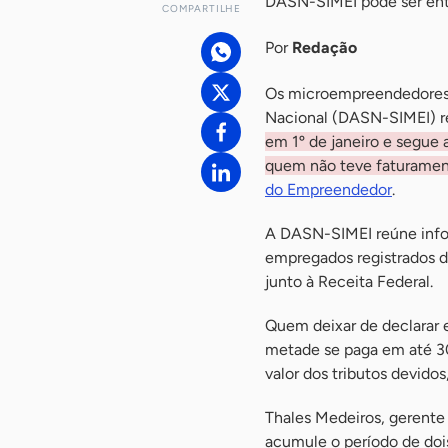
DASN-SIMEI pode ser entr
COMPARTILHE
Por
Redação
Os microempreendedores i
Nacional (DASN-SIMEI) r
em 1º de janeiro e segue 
quem não teve faturament
do Empreendedor
.
A DASN-SIMEI reúne info
empregados registrados d
junto à Receita Federal.
Quem deixar de declarar 
metade se paga em até 30
valor dos tributos devidos
Thales Medeiros, gerente
acumule o período de dois