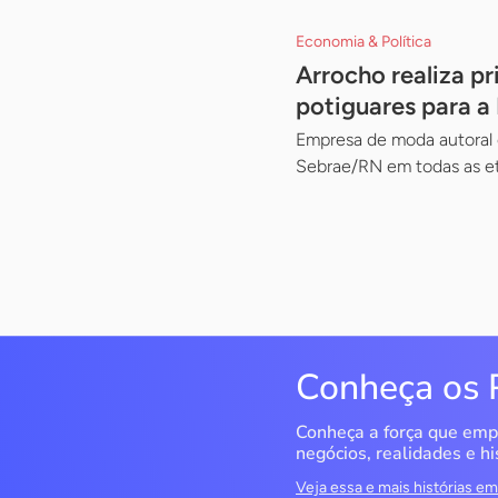
Economia & Política
Arrocho realiza p
potiguares para a 
Empresa de moda autoral 
Sebrae/RN em todas as et
Conheça os 
Conheça a força que emp
negócios, realidades e hi
Veja essa e mais histórias 