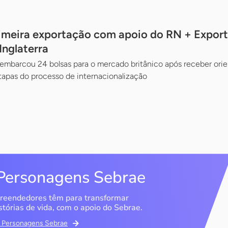
rimeira exportação com apoio do RN + Export
Inglaterra
embarcou 24 bolsas para o mercado britânico após receber ori
apas do processo de internacionalização
Personagens Sebrae
reendedores têm para transformar
stórias de vida, com o apoio do Sebrae.
em Personagens Sebrae