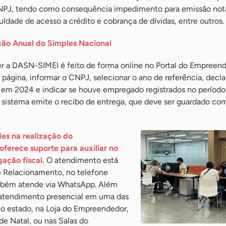
CNPJ, tendo como consequência impedimento para emissão notas
culdade de acesso a crédito e cobrança de dívidas, entre outros.
ção Anual do Simples Nacional
r a DASN-SIMEI é feito de forma online no Portal do Empreend
 página, informar o CNPJ, selecionar o ano de referência, decla
 em 2024 e indicar se houve empregado registrados no período
 sistema emite o recibo de entrega, que deve ser guardado co
es na realização do
ferece suporte para auxiliar no
ação fiscal.
O atendimento está
de Relacionamento, no telefone
bém atende via WhatsApp. Além
 atendimento presencial em uma das
no estado, na Loja do Empreendedor,
de Natal, ou nas Salas do