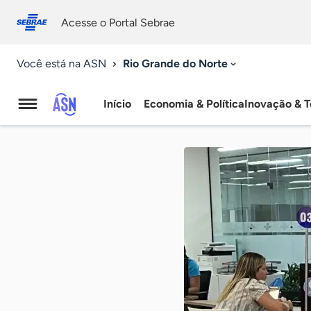
Fale
Acessibilidade
conosco
0
Acesse o Portal Sebrae
9
Rio Grande do Norte
Você está na ASN
Início
Economia & Política
Inovação & T
Agência
Sebrae
de
Notícias