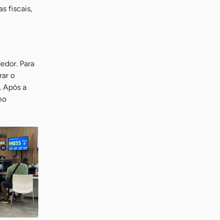
 fiscais,
edor. Para
rar o
. Após a
mo