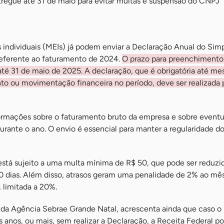
egue até 31 de maio para evitar multas e suspensão do CNPJ
ndividuais (MEIs) já podem enviar a Declaração Anual do Sim
eferente ao faturamento de 2024.
O prazo para preenchiment
até 31 de maio de 2025. A declaração, que é obrigatória até m
o ou movimentação financeira no período, deve ser realizada 
rmações sobre o faturamento bruto da empresa e sobre eventu
urante o ano. O envio é essencial para manter a regularidade 
está sujeito a uma multa mínima de R$ 50, que pode ser reduzi
 dias. Além disso, atrasos geram uma penalidade de 2% ao mês
, limitada a 20%.
 da Agência Sebrae Grande Natal, acrescenta ainda que caso o
 anos, ou mais, sem realizar a Declaração, a Receita Federal p