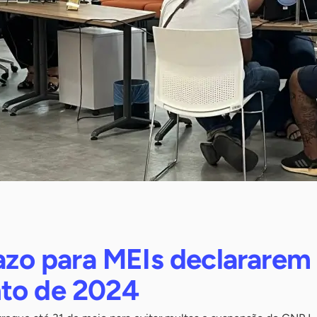
razo para MEIs declararem
to de 2024