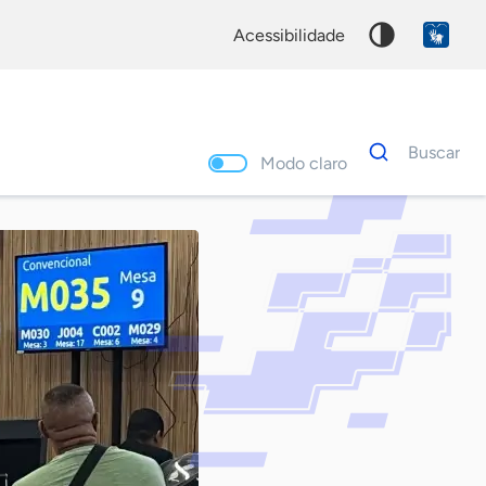
acessibilidade
Dados
Buscar
para
Modo claro
busca
Palavra
chave