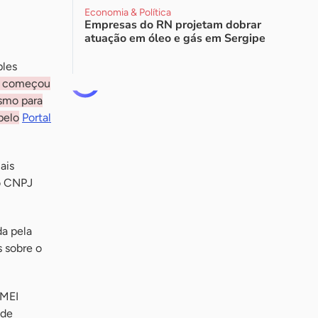
Economia & Política
Empresas do RN projetam dobrar
atuação em óleo e gás em Sergipe
ples
o começou
esmo para
pelo
Portal
ais
do CNPJ
da pela
 sobre o
 MEI
ode