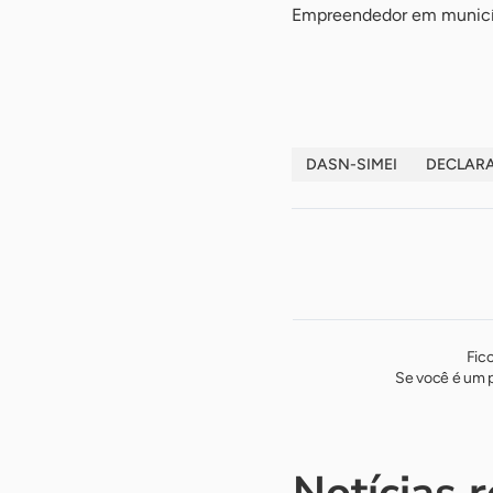
Empreendedor em municíp
DASN-SIMEI
DECLARA
Fic
Se você é um p