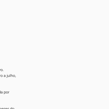
o.
 a julho,
da por
meses do