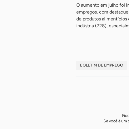
O aumento em julho foi i
empregos, com destaque 
de produtos alimentícios
indústria (728), especial
-
BOLETIM DE EMPREGO
Fic
Se você é um p