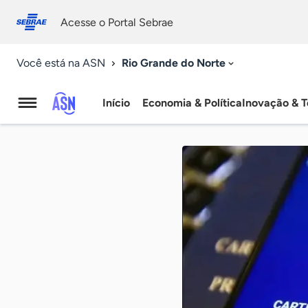
Fale
Acessibilidade
conosco
0
Acesse o Portal Sebrae
9
Rio Grande do Norte
Você está na ASN
Início
Economia & Política
Inovação & T
Agência
Sebrae
de
Notícias