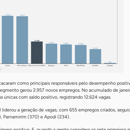
acaram como principais responsáveis pelo desempenho positiv
egmento gerou 2.957 novos empregos. No acumulado de janeiro
 únicas com saldo positivo, registrando 12.624 vagas.
l liderou a geração de vagas, com 655 empregos criados, segui
, Parnamirim (370) e Apodi (234).
mero positivo. E, quando a gente considera os sete primeiros 