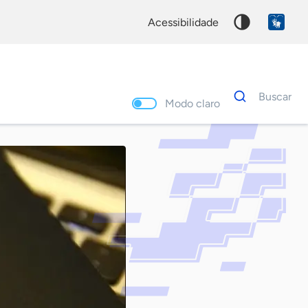
acessibilidade
Dados
Buscar
para
Modo claro
busca
Palavra
chave