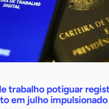
 trabalho potiguar regis
to em julho impulsionado