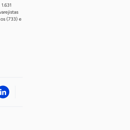
 1.631
arejistas
ços (733) e