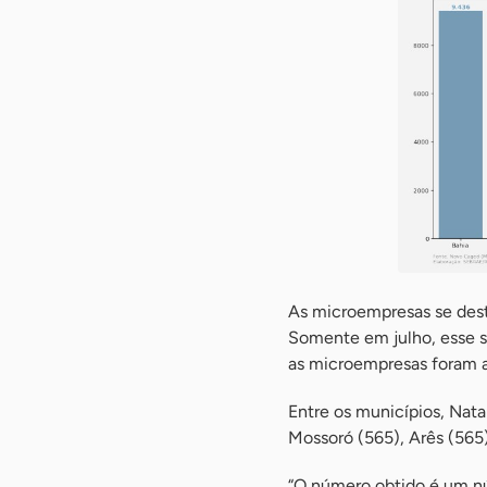
As microempresas se dest
Somente em julho, esse s
as microempresas foram as
Entre os municípios, Nata
Mossoró (565), Arês (565)
“O número obtido é um nú