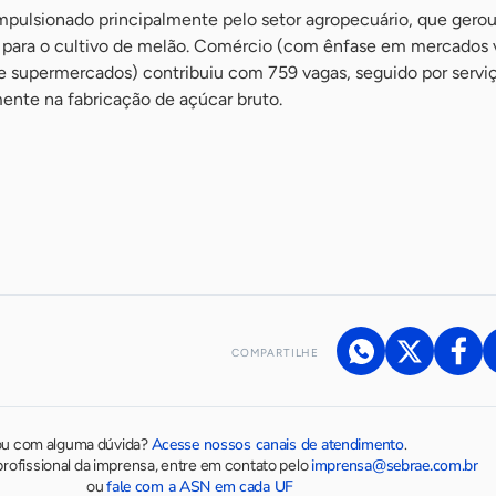
mpulsionado principalmente pelo setor agropecuário, que gerou
para o cultivo de melão. Comércio (com ênfase em mercados v
 e supermercados) contribuiu com 759 vagas, seguido por servi
mente na fabricação de açúcar bruto.
COMPARTILHE
Acesse nossos canais de atendimento
ou com alguma dúvida?
.
imprensa@sebrae.com.br
rofissional da imprensa, entre em contato pelo
fale com a ASN em cada UF
ou