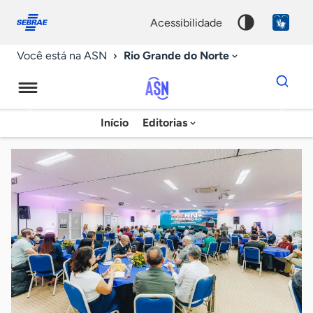
Fale
Acessibilidade
conosco
0
acessibilidade
9
Rio Grande do Norte
Você está na ASN
Dados
para
busca
Agência
Início
Editorias
Palavra
Sebrae
chave
de
Notícias