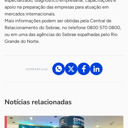
especializado, diagnóstico empresarial, capacitações e
apoio na preparação das empresas para atuação em
mercados internacionais.
Mais informações podem ser obtidas pela Central de
Relacionamento do Sebrae, no telefone 0800 570 0800,
ou em uma das agências do Sebrae espalhadas pelo Rio
Grande do Norte.
COMPARTILHE
Acesse nossos canais de atendimento
Ficou com alguma dúvida?
.
Se
você é um profissional da imprensa, entre em contato pelo
imprensa@sebrae.com.br
fale com a ASN em cada UF
ou
Notícias relacionadas