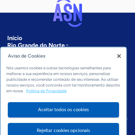
Início
Rio Grande do Norte
Sobre a ASN
Aviso de Cookies
Últimas notícias
Entre em contato
Nós usamos cookies e outras tecnologias semelhantes para
Editorias
melhorar a sua experiência em nossos serviços, personalizar
publicidade e recomendar conteúdo de seu interesse. Ao utilizar
Economia & Política
nossos serviços, você concorda com tal monitoramento descrito
em nossa
Política de Privacidade
Inovação & Tecnologia
Cultura empreendedora
Dados
Aceitar todos os cookies
Arquivo
Rejeitar cookies opcionais