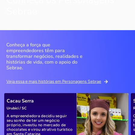
Sebrae
Conheça a força que
empreendedores têm para
transformar negócios, realidades e
histórias de vida, com o apoio do
Sebrae.
Veja essa e mais histórias em Personagens Sebrae
Cacau Serra
Urubici / SC
R
A empreendedora decidiu seguir
seu sonho de ter um negócio
próprio, investiu no mercado de
chocolates e virou atrativo turístico
em Santa Catarina.