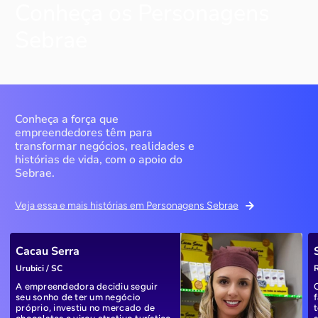
Conheça os Personagens
Sebrae
Conheça a força que
empreendedores têm para
transformar negócios, realidades e
histórias de vida, com o apoio do
Sebrae.
Veja essa e mais histórias em Personagens Sebrae
Cacau Serra
Urubici / SC
R
A empreendedora decidiu seguir
seu sonho de ter um negócio
próprio, investiu no mercado de