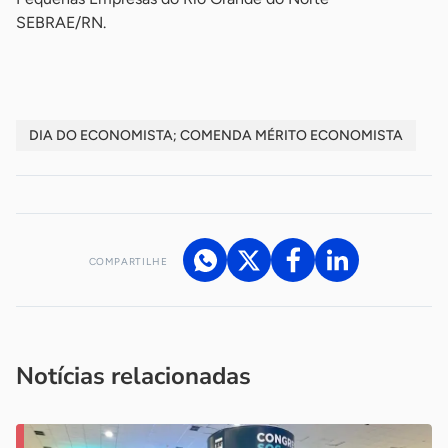
SEBRAE/RN.
DIA DO ECONOMISTA; COMENDA MÉRITO ECONOMISTA
COMPARTILHE
Acesse nossos canais de atendimento
Ficou com alguma dúvida?
.
Se
você é um profissional da imprensa, entre em contato pelo
imprensa@sebrae.com.br
fale com a ASN em cada UF
ou
Notícias relacionadas