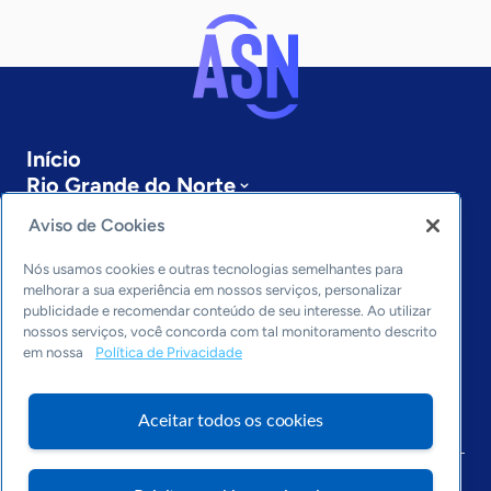
Início
Rio Grande do Norte
Sobre a ASN
Aviso de Cookies
Últimas notícias
Entre em contato
Nós usamos cookies e outras tecnologias semelhantes para
Editorias
melhorar a sua experiência em nossos serviços, personalizar
publicidade e recomendar conteúdo de seu interesse. Ao utilizar
Economia & Política
nossos serviços, você concorda com tal monitoramento descrito
em nossa
Política de Privacidade
Inovação & Tecnologia
Cultura empreendedora
Dados
Aceitar todos os cookies
Arquivo