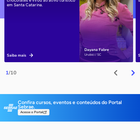
chocolates e virou atrativo turístico
em Santa Catarina.
Dayana Fabre
Urubici / SC
Saiba mais
1
/10
Confira cursos, eventos e conteúdos do Portal
Sebrae.
Acesse o Portal