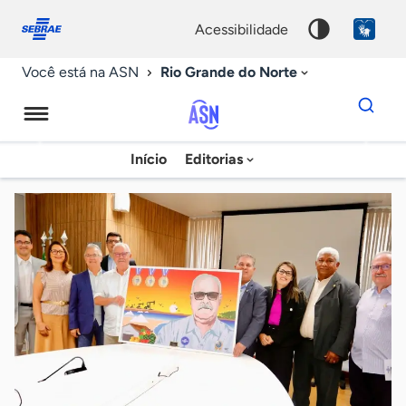
Fale
Acessibilidade
conosco
0
acessibilidade
9
Rio Grande do Norte
Você está na ASN
Dados
para
busca
Agência
Início
Editorias
Palavra
Sebrae
chave
de
Notícias