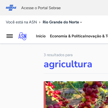
Fale
Acessibilidade
conosco
0
Acesse o Portal Sebrae
9
Rio Grande do Norte
Você está na ASN
Início
Economia & Política
Inovação & T
Agência
Sebrae
3 resultados para
de
agricultura
Notícias