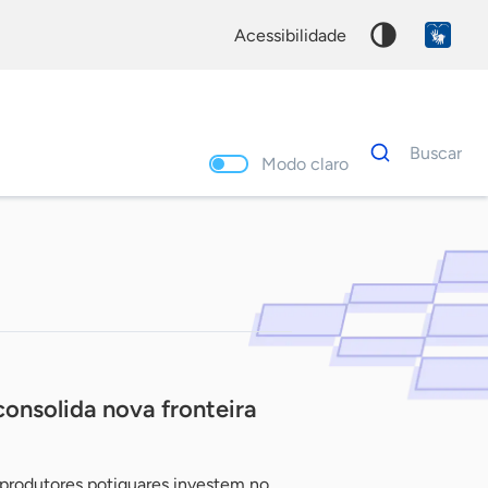
acessibilidade
Dados
Buscar
para
Modo claro
busca
Palavra
chave
consolida nova fronteira
produtores potiguares investem no