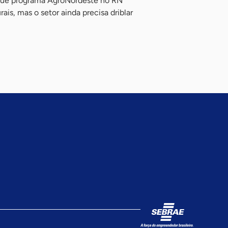
que programa AgroNordeste no RN
ais, mas o setor ainda precisa driblar