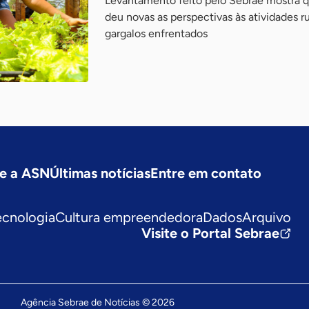
Levantamento feito pelo Sebrae mostra 
deu novas as perspectivas às atividades rur
gargalos enfrentados
e a ASN
Últimas notícias
Entre em contato
ecnologia
Cultura empreendedora
Dados
Arquivo
Visite o Portal Sebrae
Agência Sebrae de Notícias © 2026