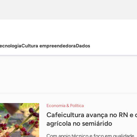
ecnologia
Cultura empreendedora
Dados
Economia & Política
Cafeicultura avança no RN e 
agrícola no semiárido
Com apoio técnico e foco em qualidade, 