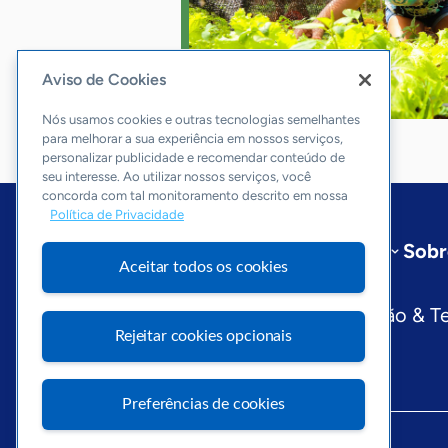
Aviso de Cookies
Nós usamos cookies e outras tecnologias semelhantes
para melhorar a sua experiência em nossos serviços,
personalizar publicidade e recomendar conteúdo de
seu interesse. Ao utilizar nossos serviços, você
concorda com tal monitoramento descrito em nossa
Política de Privacidade
Início
Rio Grande do Norte
Sobr
Aceitar todos os cookies
Editorias
Economia & Política
Inovação & T
Rejeitar cookies opcionais
Preferências de cookies