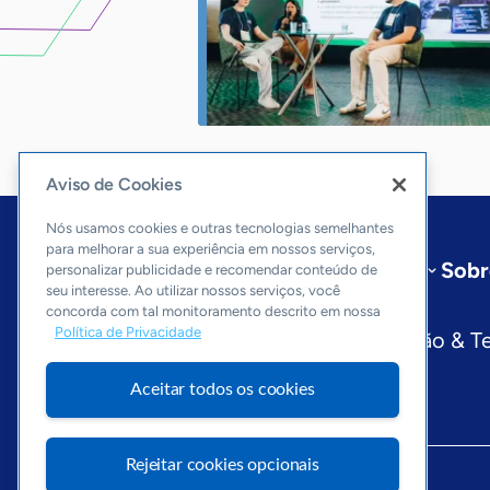
Aviso de Cookies
Nós usamos cookies e outras tecnologias semelhantes
para melhorar a sua experiência em nossos serviços,
Início
Rio Grande do Norte
Sobr
personalizar publicidade e recomendar conteúdo de
seu interesse. Ao utilizar nossos serviços, você
Editorias
concorda com tal monitoramento descrito em nossa
Política de Privacidade
Economia & Política
Inovação & T
Aceitar todos os cookies
Rejeitar cookies opcionais