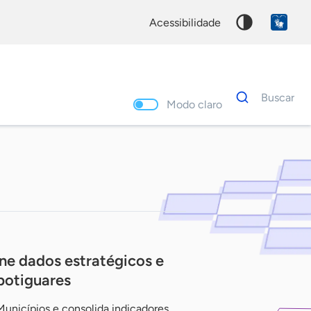
acessibilidade
Dados
Buscar
para
Modo claro
busca
Palavra
chave
ne dados estratégicos e
potiguares
unicípios e consolida indicadores