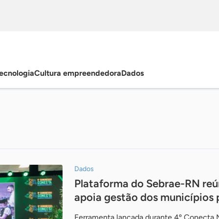
ecnologia
Cultura empreendedora
Dados
Dados
Plataforma do Sebrae-RN reú
apoia gestão dos municípios 
Ferramenta lançada durante 4º Conecta M