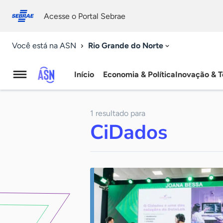
Fale
Acessibilidade
conosco
0
Acesse o Portal Sebrae
9
Rio Grande do Norte
Você está na ASN
Início
Economia & Política
Inovação & T
Agência
Sebrae
1 resultado para
de
CiDados
Notícias