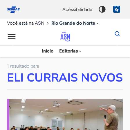
Fale
Acessibilidade
conosco
0
acessibilidade
9
Rio Grande do Norte
Você está na ASN
Dados
para
busca
Agência
Início
Editorias
Palavra
Sebrae
chave
de
1 resultado para
ELI CURRAIS NOVOS
Notícias