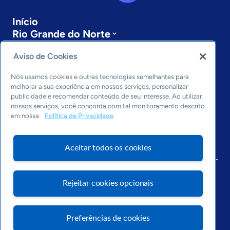
Início
Rio Grande do Norte
Sobre a ASN
Aviso de Cookies
Últimas notícias
Entre em contato
Nós usamos cookies e outras tecnologias semelhantes para
Editorias
melhorar a sua experiência em nossos serviços, personalizar
publicidade e recomendar conteúdo de seu interesse. Ao utilizar
Economia & Política
nossos serviços, você concorda com tal monitoramento descrito
Inovação & Tecnologia
em nossa
Política de Privacidade
Cultura empreendedora
Dados
Aceitar todos os cookies
Arquivo
Rejeitar cookies opcionais
Preferências de cookies
Visite o Portal Sebrae