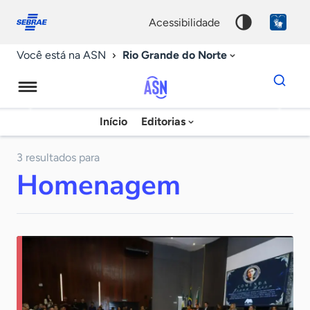
Fale
Acessibilidade
conosco
0
acessibilidade
9
Rio Grande do Norte
Você está na ASN
Dados
para
busca
Agência
Início
Editorias
Palavra
Sebrae
chave
de
3 resultados para
Homenagem
Notícias