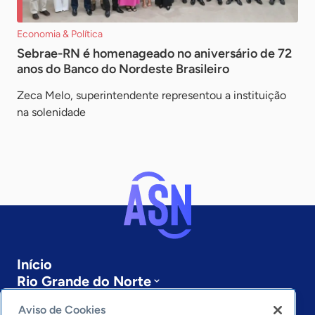
Economia & Política
Sebrae-RN é homenageado no aniversário de 72
anos do Banco do Nordeste Brasileiro
Zeca Melo, superintendente representou a instituição
na solenidade
Início
Rio Grande do Norte
Sobre a ASN
Aviso de Cookies
Últimas notícias