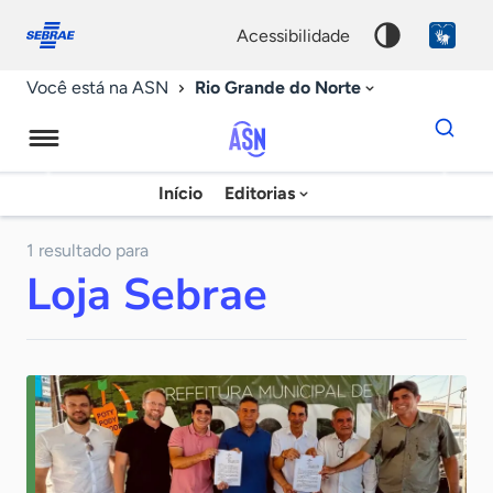
Fale
Acessibilidade
conosco
0
acessibilidade
9
Rio Grande do Norte
Você está na ASN
Dados
para
busca
Agência
Início
Editorias
Palavra
Sebrae
chave
de
1 resultado para
Loja Sebrae
Notícias