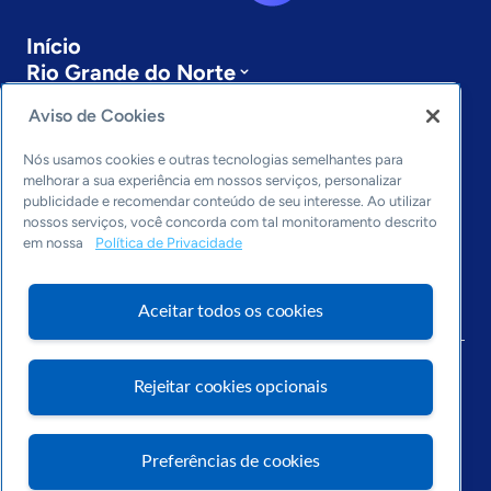
Início
Rio Grande do Norte
Sobre a ASN
Aviso de Cookies
Últimas notícias
Entre em contato
Nós usamos cookies e outras tecnologias semelhantes para
Editorias
melhorar a sua experiência em nossos serviços, personalizar
publicidade e recomendar conteúdo de seu interesse. Ao utilizar
Economia & Política
nossos serviços, você concorda com tal monitoramento descrito
Inovação & Tecnologia
em nossa
Política de Privacidade
Cultura empreendedora
Dados
Aceitar todos os cookies
Arquivo
Rejeitar cookies opcionais
Preferências de cookies
Visite o Portal Sebrae