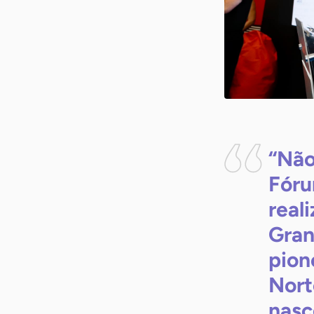
“Não
Fóru
real
Gran
pion
Nort
nasc