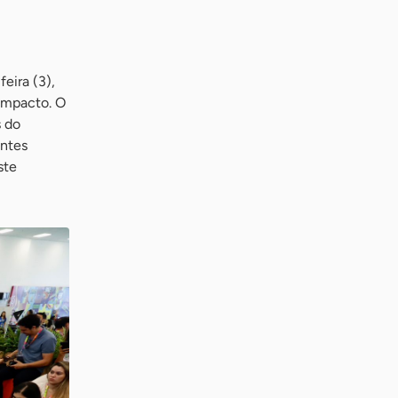
eira (3),
Impacto. O
s do
ontes
ste