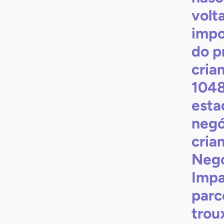
volt
impo
do p
cria
1048
esta
negó
cria
Negó
Impa
parc
trou