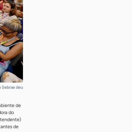
o Sebrae deu
mbiente de
dora do
ntendente)
tantes de