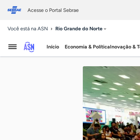
Fale
Acessibilidade
conosco
0
Acesse o Portal Sebrae
9
Rio Grande do Norte
Você está na ASN
Início
Economia & Política
Inovação & T
Agência
Sebrae
de
Notícias