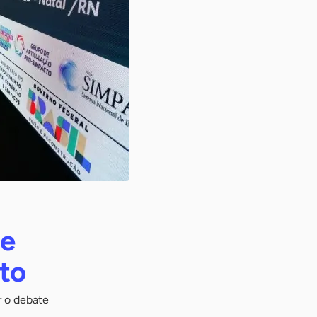
de
to
r o debate