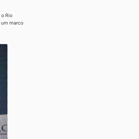
 o Rio
ra um marco