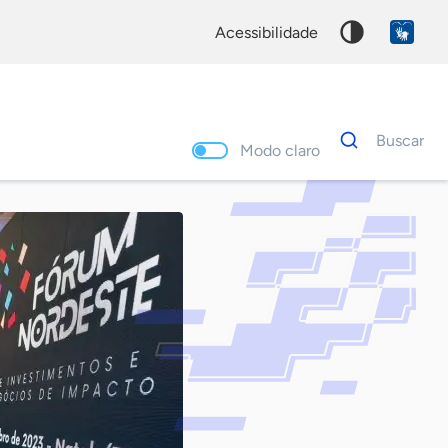
acessibilidade
Dados
Buscar
para
Modo claro
busca
Palavra
chave