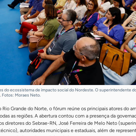
tes do ecossistema de impacto social do Nordeste. O superintendente d
s. Fotos: Moraes Neto.
 Rio Grande do Norte, o fórum reúne os principais atores do a
odas as regiões. A abertura contou com a presença da governa
dos diretores do Sebrae-RN, José Ferreira de Melo Neto (superi
técnico), autoridades municipais e estaduais, além de represen