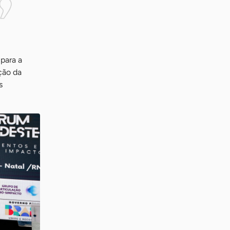
para a
ção da
s