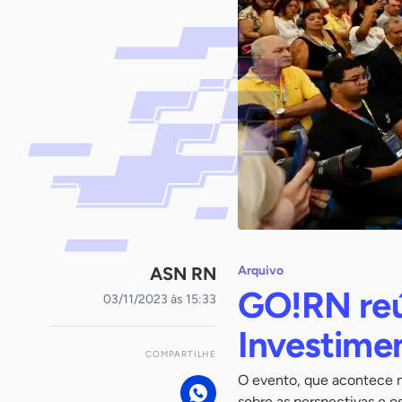
ASN RN
Arquivo
GO!RN re
03/11/2023 às 15:33
Investime
COMPARTILHE
O evento, que acontece ne
sobre as perspectivas e o