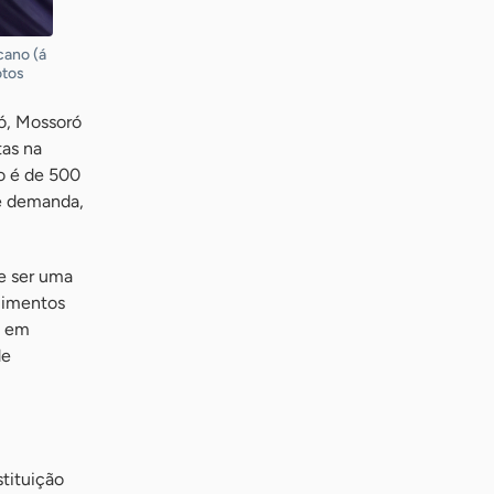
cano (á
otos
có, Mossoró
tas na
o é de 500
e demanda,
e ser uma
alimentos
a em
de
stituição