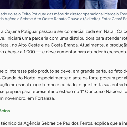
cado do selo Feito Potiguar das mãos do diretor operacional Marcelo Tos
da Agência Sebrae Alto Oeste Renato Gouveia (à direita). Foto: Ceará F
de, a Cajuína Potiguar passou a ser comercializada em Natal, Cai
e, iniciará uma parceria com uma distribuidora para atender ro
Natal, no Alto Oeste e na Costa Branca. Atualmente, a produçã
do chegar a 1.000 — e deve aumentar para atender à crescent
e o interesse pelo produto se deve, em grande parte, ao fato d
o Grande do Norte, especialmente diante da forte procura por 
dução artesanal exigir tempo e cuidado, o que limita sua entrad
 se prepara para representar o estado no 1º Concurso Nacional 
em novembro, em Fortaleza.
ócios
a técnico da Agência Sebrae de Pau dos Ferros, explica que a in