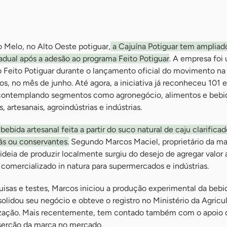
 Melo, no Alto Oeste potiguar,
a Cajuína Potiguar tem ampliad
dual após a adesão ao programa Feito Potiguar
. A empresa foi
Feito Potiguar durante o lançamento oficial do movimento na 
os, no mês de junho. Até agora, a iniciativa já reconheceu 101
 contemplando segmentos como agronegócio, alimentos e beb
, artesanais, agroindústrias e indústrias.
ebida artesanal feita a partir do suco natural de caju clarifica
ás ou conservantes.
Segundo Marcos Maciel, proprietário da ma
ideia de produzir localmente surgiu do desejo de agregar valor 
o comercializado in natura para supermercados e indústrias.
isas e testes, Marcos iniciou a produção experimental da beb
lidou seu negócio e obteve o registro no Ministério da Agricul
ização. Mais recentemente, tem contado também com o apoio 
nserção da marca no mercado.