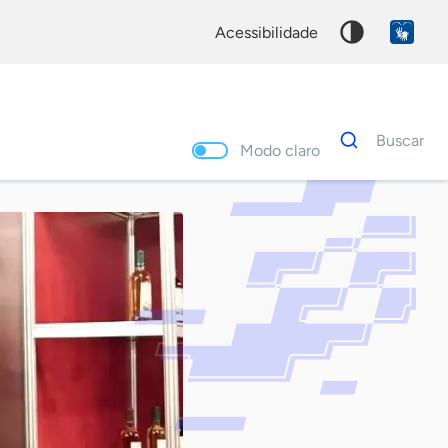
acessibilidade
Dados
Buscar
para
Modo claro
busca
Palavra
chave