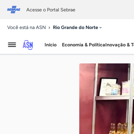
Fale
Acessibilidade
conosco
0
Acesse o Portal Sebrae
9
Rio Grande do Norte
Você está na ASN
Início
Economia & Política
Inovação & T
Agência
Sebrae
de
Notícias