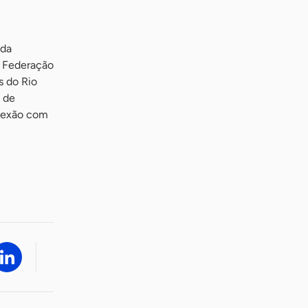
 da
a Federação
s do Rio
 de
onexão com