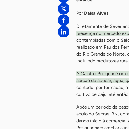
Por
Daísa Alves
Diretamente de Severiano
presença no mercado esta
contempladas com o Selo 
realizado em Pau dos Ferr
do Rio Grande do Norte,
incluindo produtores rurais
A Cajuína Potiguar é uma b
adição de açúcar, água, g
contador por formação, a 
cultivo de caju, até entã
Após um período de pesqu
apoio do Sebrae-RN, conso
dando início à comercial
Potiguar para ampliar a i