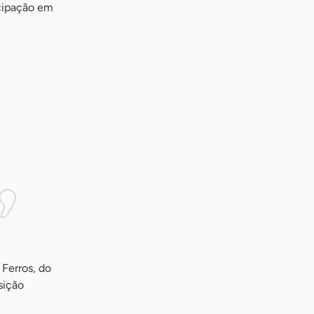
icipação em
Ferros, do
sição