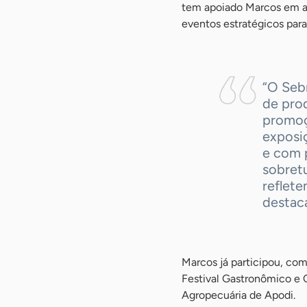
tem apoiado Marcos em aç
eventos estratégicos par
“O Sebr
de pro
promoç
exposiç
e com 
sobretu
reflete
destaca
Marcos já participou, co
Festival Gastronômico e
Agropecuária de Apodi.