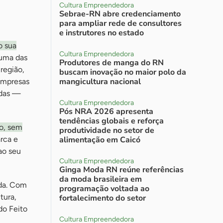
Cultura Empreendedora
Sebrae-RN abre credenciamento
para ampliar rede de consultores
e instrutores no estado
o sua
Cultura Empreendedora
 uma das
Produtores de manga do RN
região,
buscam inovação no maior polo da
mangicultura nacional
 empresas
idas —
Cultura Empreendedora
Pós NRA 2026 apresenta
tendências globais e reforça
do, sem
produtividade no setor de
rca e
alimentação em Caicó
ao seu
Cultura Empreendedora
Ginga Moda RN reúne referências
da moda brasileira em
ida. Com
programação voltada ao
tura,
fortalecimento do setor
do Feito
Cultura Empreendedora