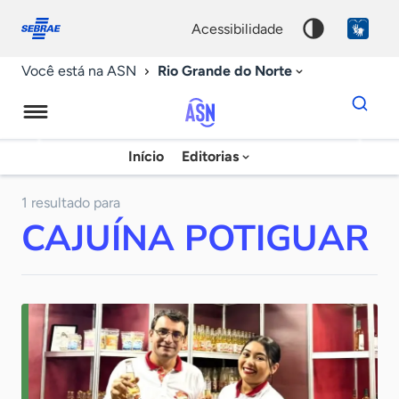
Fale
Acessibilidade
conosco
0
acessibilidade
9
Rio Grande do Norte
Você está na ASN
Dados
para
busca
Agência
Início
Editorias
Palavra
Sebrae
chave
de
1 resultado para
CAJUÍNA POTIGUAR
Notícias