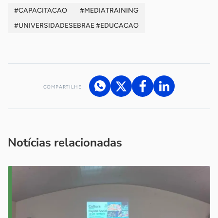
#CAPACITACAO
#MEDIATRAINING
#UNIVERSIDADESEBRAE #EDUCACAO
COMPARTILHE
Acesse nossos canais de atendimento
Ficou com alguma dúvida?
.
Se
você é um profissional da imprensa, entre em contato pelo
imprensa@sebrae.com.br
fale com a ASN em cada UF
ou
Notícias relacionadas