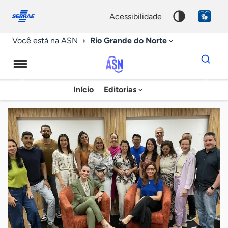
Fale
Acessibilidade
conosco
0
acessibilidade
9
Rio Grande do Norte
Você está na ASN
Dados
para
busca
Agência
Início
Editorias
Palavra
Sebrae
chave
de
Notícias