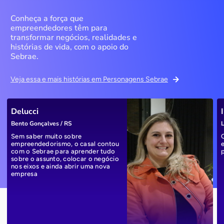
Conheça a força que
empreendedores têm para
transformar negócios, realidades e
histórias de vida, com o apoio do
Sebrae.
Veja essa e mais histórias em Personagens Sebrae
Delucci
Bento Gonçalves / RS
L
Sem saber muito sobre
empreendedorismo, o casal contou
com o Sebrae para aprender tudo
sobre o assunto, colocar o negócio
nos eixos e ainda abrir uma nova
empresa