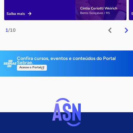
Cíntia Ceriotti Weirich
Bento Gonçalves / RS
Saiba mais
1
/10
Confira cursos, eventos e conteúdos do Portal
Sebrae.
Acesse o Portal