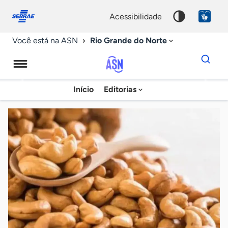
Fale
Acessibilidade
conosco
0
acessibilidade
9
Rio Grande do Norte
Você está na ASN
Dados
para
busca
Agência
Início
Editorias
Palavra
Sebrae
chave
de
Notícias