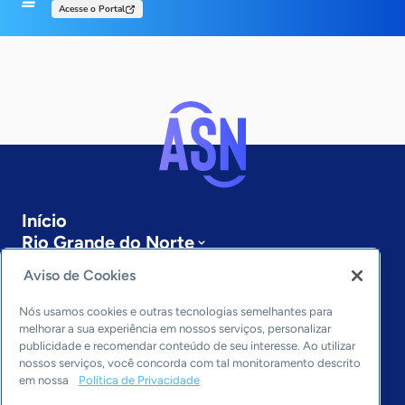
Acesse o Portal
Início
Rio Grande do Norte
Sobre a ASN
Aviso de Cookies
Últimas notícias
Entre em contato
Nós usamos cookies e outras tecnologias semelhantes para
Editorias
melhorar a sua experiência em nossos serviços, personalizar
publicidade e recomendar conteúdo de seu interesse. Ao utilizar
Economia & Política
nossos serviços, você concorda com tal monitoramento descrito
em nossa
Política de Privacidade
Inovação & Tecnologia