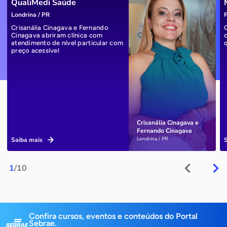
QualiMedi Saúde
Londrina / PR
P
Crisanália Cinagava e Fernando
Cinagava abriram clínica com
atendimento de nível particular com
preço acessível
Crisanália Cinagava e
Fernando Cinagava
Londrina / PR
Saiba mais
1
/10
Confira cursos, eventos e conteúdos do Portal
Sebrae.