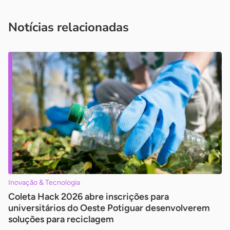
você é um profissional da imprensa, entre em contato pelo
imprensa@sebrae.com.br
fale com a ASN em cada UF
ou
Notícias relacionadas
Inovação & Tecnologia
Coleta Hack 2026 abre inscrições para
universitários do Oeste Potiguar desenvolverem
soluções para reciclagem