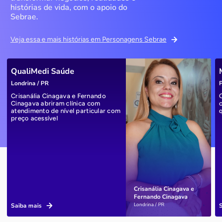
histórias de vida, com o apoio do
Sebrae.
Veja essa e mais histórias em Personagens Sebrae
QualiMedi Saúde
Londrina / PR
P
Crisanália Cinagava e Fernando
Cinagava abriram clínica com
atendimento de nível particular com
preço acessível
Crisanália Cinagava e
Fernando Cinagava
Londrina / PR
Saiba mais