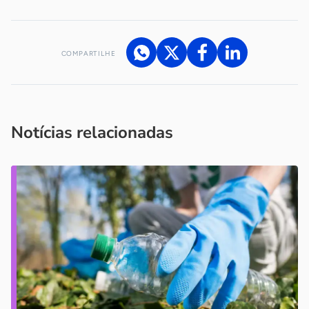
COMPARTILHE
Acesse nossos canais de atendimento
Ficou com alguma dúvida?
.
Se
você é um profissional da imprensa, entre em contato pelo
imprensa@sebrae.com.br
fale com a ASN em cada UF
ou
Notícias relacionadas