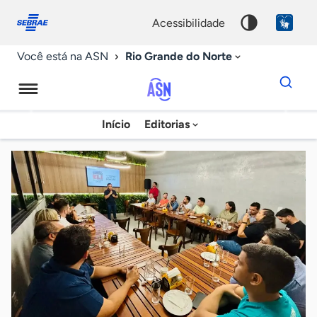
Fale
Acessibilidade
conosco
0
acessibilidade
9
Rio Grande do Norte
Você está na ASN
Dados
para
busca
Agência
Início
Editorias
Palavra
Sebrae
chave
de
Notícias