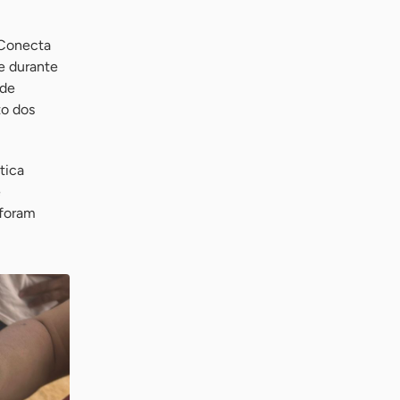
 Conecta
ue durante
 de
to dos
tica
e
 foram