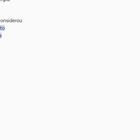
considerou
to
a