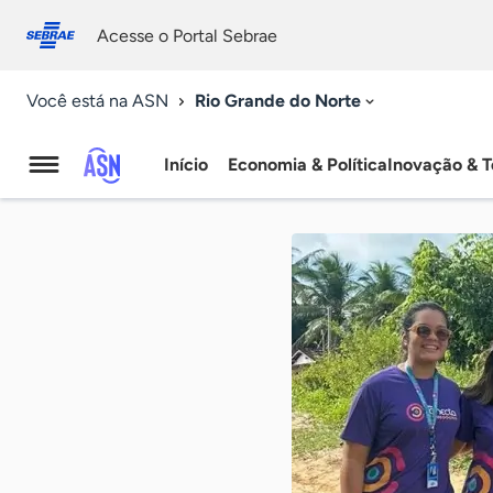
Fale
Acessibilidade
conosco
0
Acesse o Portal Sebrae
9
Rio Grande do Norte
Você está na ASN
Início
Economia & Política
Inovação & T
Agência
Sebrae
de
Notícias