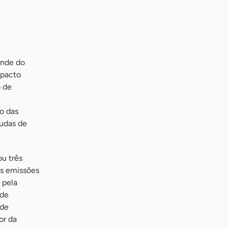
ande do
mpacto
 de
o das
udas de
u três
As emissões
 pela
 de
 de
or da