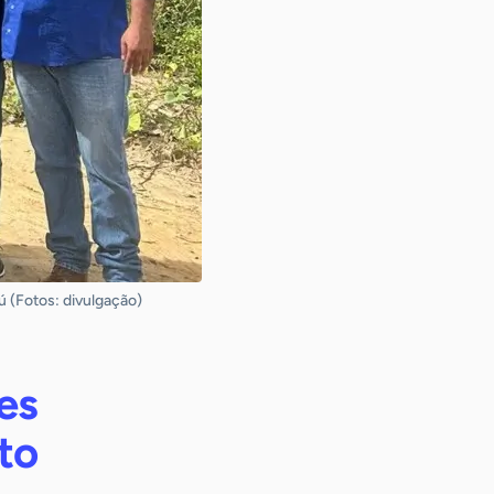
ú (Fotos: divulgação)
es
to