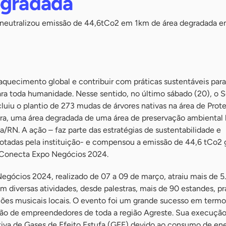
egradada
 neutralizou emissão de 44,6tCo2 em 1km de área degradada 
o aquecimento global e contribuir com práticas sustentáveis par
ra toda humanidade. Nesse sentido, no último sábado (20), o 
uiu o plantio de 273 mudas de árvores nativas na área de Prot
a, uma área degradada de uma área de preservação ambiental 
/RN. A ação – faz parte das estratégias de sustentabilidade e
otadas pela instituição- e compensou a emissão de 44,6 tCo2 
 Conecta Expo Negócios 2024.
gócios 2024, realizado de 07 a 09 de março, atraiu mais de 5
m diversas atividades, desde palestras, mais de 90 estandes, p
ões musicais locais. O evento foi um grande sucesso em termo
ão de empreendedores de toda a região Agreste. Sua execuçã
tiva de Gases de Efeito Estufa (GEE) devido ao consumo de ene