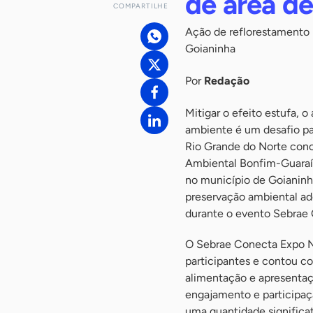
de área d
COMPARTILHE
Ação de reflorestamento
Goianinha
Por
Redação
Mitigar o efeito estufa, 
ambiente é um desafio pa
Rio Grande do Norte concl
Ambiental Bonfim-Guaraír
no município de Goianinha
preservação ambiental ad
durante o evento Sebrae
O Sebrae Conecta Expo Ne
participantes e contou co
alimentação e apresentaç
engajamento e participaç
uma quantidade significa