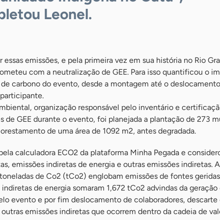
letou Leonel.
essas emissões, e pela primeira vez em sua história no Rio Gr
ometeu com a neutralização de GEE. Para isso quantificou o i
 de carbono do evento, desde a montagem até o deslocamento
participante.
biental, organização responsável pelo inventário e certificaçã
de GEE durante o evento, foi planejada a plantação de 273 m
eflorestamento de uma área de 1092 m2, antes degradada.
 pela calculadora ECO2 da plataforma Minha Pegada e considero
as, emissões indiretas de energia e outras emissões indiretas. 
7 toneladas de Co2 (tCo2) englobam emissões de fontes geridas
s indiretas de energia somaram 1,672 tCo2 advindas da geração
elo evento e por fim deslocamento de colaboradores, descarte
outras emissões indiretas que ocorrem dentro da cadeia de val