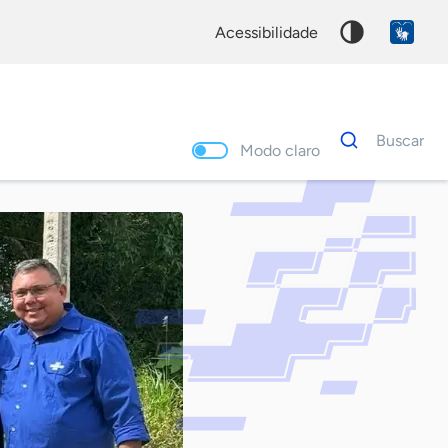
acessibilidade
Dados
Buscar
para
Modo claro
busca
Palavra
chave