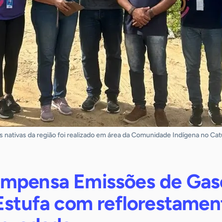
s nativas da região foi realizado em área da Comunidade Indígena no Cat
mpensa Emissões de Gas
 Estufa com reflorestamen