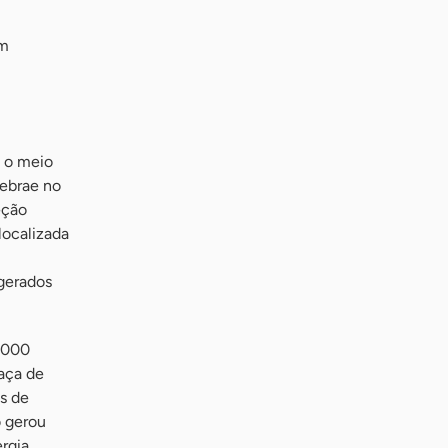
em
a o meio
Sebrae no
eção
localizada
gerados
.000
raça de
s de
o gerou
rgia,