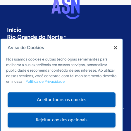
Início
Rio Grande do Norte
Sobre a ASN
Aviso de Cookies
Últimas notícias
Entre em contato
Nós usamos cookies e outras tecnologias semelhantes para
Editorias
melhorar a sua experiência em nossos serviços, personalizar
publicidade e recomendar conteúdo de seu interesse. Ao utilizar
Economia & Política
nossos serviços, você concorda com tal monitoramento descrito
em nossa
Política de Privacidade
Inovação & Tecnologia
Cultura empreendedora
Dados
Aceitar todos os cookies
Arquivo
Rejeitar cookies opcionais