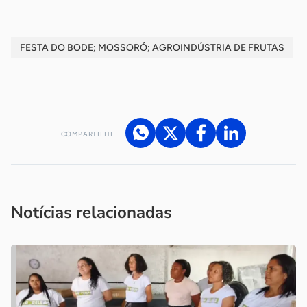
FESTA DO BODE; MOSSORÓ; AGROINDÚSTRIA DE FRUTAS
COMPARTILHE
Acesse nossos canais de atendimento
Ficou com alguma dúvida?
.
Se
você é um profissional da imprensa, entre em contato pelo
imprensa@sebrae.com.br
fale com a ASN em cada UF
ou
Notícias relacionadas