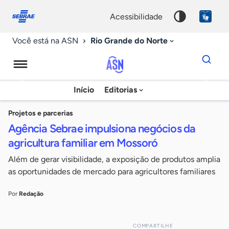
Fale
Acessibilidade
conosco
0
acessibilidade
9
Rio Grande do Norte
Você está na ASN
Dados
para
busca
Agência
Início
Editorias
Palavra
Sebrae
chave
de
Projetos e parcerias
Agência Sebrae impulsiona negócios da
Notícias
agricultura familiar em Mossoró
Além de gerar visibilidade, a exposição de produtos amplia
as oportunidades de mercado para agricultores familiares
Por
Redação
COMPARTILHE