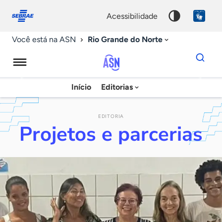
Fale
Acessibilidade
conosco
0
acessibilidade
9
Rio Grande do Norte
Você está na ASN
Dados
para
busca
Agência
Início
Editorias
Palavra
Sebrae
chave
de
EDITORIA
Projetos e parcerias
Notícias