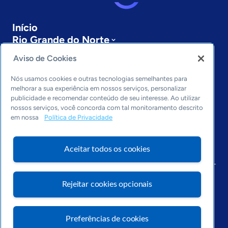
Início
Rio Grande do Norte
Sobre a ASN
Aviso de Cookies
Últimas notícias
Entre em contato
Nós usamos cookies e outras tecnologias semelhantes para
Editorias
melhorar a sua experiência em nossos serviços, personalizar
publicidade e recomendar conteúdo de seu interesse. Ao utilizar
Economia & Política
nossos serviços, você concorda com tal monitoramento descrito
em nossa
Política de Privacidade
Inovação & Tecnologia
Cultura empreendedora
Dados
Aceitar todos os cookies
Arquivo
Rejeitar cookies opcionais
Preferências de cookies
Visite o Portal Sebrae