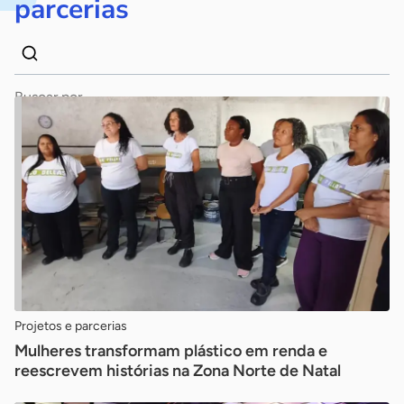
parcerias
Dados
Palavra
para
chave
busca
Pesquisar
Projetos e parcerias
Mulheres transformam plástico em renda e
reescrevem histórias na Zona Norte de Natal