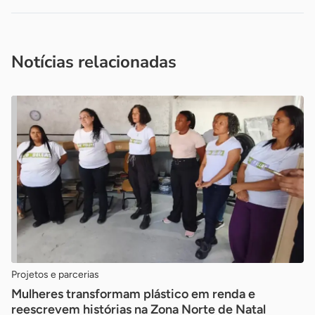
Acesse nossos canais de atendimento
Ficou com alguma dúvida?
.
Se
você é um profissional da imprensa, entre em contato pelo
imprensa@sebrae.com.br
fale com a ASN em cada UF
ou
Notícias relacionadas
Projetos e parcerias
Mulheres transformam plástico em renda e
reescrevem histórias na Zona Norte de Natal