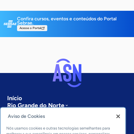
Confira cursos, eventos e conteúdos do Portal
Sebrae.
Acesse o Portal
Início
Rio Grande do Norte
Sobre a ASN
Aviso de Cookies
Últimas notícias
Entre em contato
Nós usamos cookies e outras tecnologias semelhantes para
melhorar a sua experiência em nossos serviços, personalizar