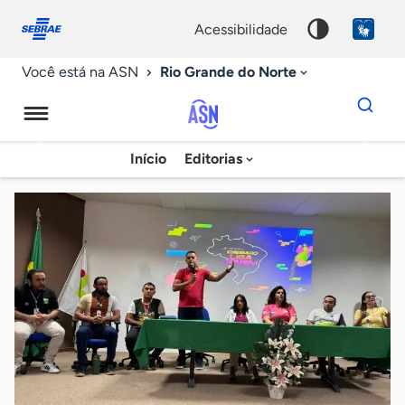
Fale
Acessibilidade
conosco
0
acessibilidade
9
Rio Grande do Norte
Você está na ASN
Dados
para
busca
Agência
Início
Editorias
Palavra
Sebrae
chave
de
Notícias