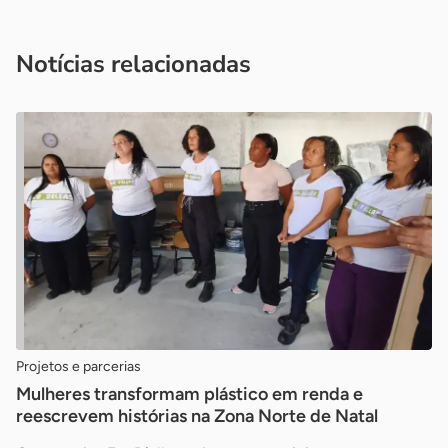
Acesse nossos canais de atendimento
Ficou com alguma dúvida?
.
Se
você é um profissional da imprensa, entre em contato pelo
imprensa@sebrae.com.br
fale com a ASN em cada UF
ou
Notícias relacionadas
Projetos e parcerias
Mulheres transformam plástico em renda e
reescrevem histórias na Zona Norte de Natal