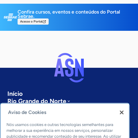
Confira cursos, eventos e conteúdos do Portal
Sebrae.
Acesse o Portal
Início
Rio Grande do Norte
Sobre a ASN
Aviso de Cookies
Últimas notícias
Entre em contato
Nós usamos cookies e outras tecnologias semelhantes para
Editorias
melhorar a sua experiência em nossos serviços, personalizar
publicidade e recomendar conteúdo de seu interesse. Ao utilizar