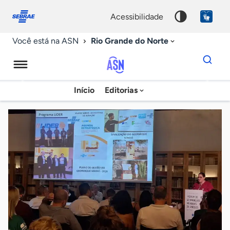
Fale
Acessibilidade
conosco
0
acessibilidade
9
Rio Grande do Norte
Você está na ASN
Dados
para
busca
Agência
Início
Editorias
Palavra
Sebrae
chave
de
Notícias