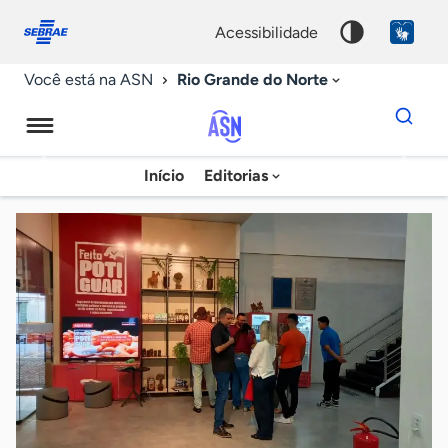
Fale
Acessibilidade
conosco
0
acessibilidade
9
Rio Grande do Norte
Você está na ASN
Dados
para
busca
Agência
Início
Editorias
Palavra
Sebrae
chave
de
Notícias