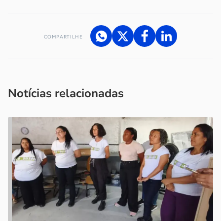
COMPARTILHE
Acesse nossos canais de atendimento
Ficou com alguma dúvida?
.
Se
você é um profissional da imprensa, entre em contato pelo
imprensa@sebrae.com.br
fale com a ASN em cada UF
ou
Notícias relacionadas