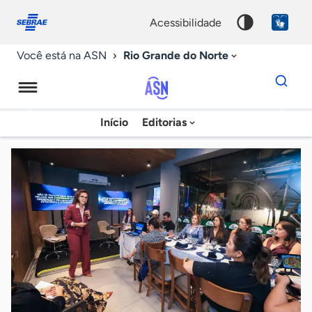
Fale
Acessibilidade
conosco
0
acessibilidade
9
Rio Grande do Norte
Você está na ASN
Dados
para
busca
Agência
Início
Editorias
Palavra
Sebrae
chave
de
Notícias