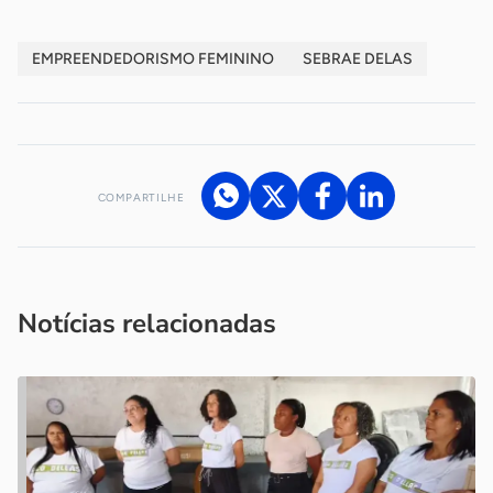
EMPREENDEDORISMO FEMININO
SEBRAE DELAS
COMPARTILHE
Acesse nossos canais de atendimento
Ficou com alguma dúvida?
.
Se
você é um profissional da imprensa, entre em contato pelo
imprensa@sebrae.com.br
fale com a ASN em cada UF
ou
Notícias relacionadas