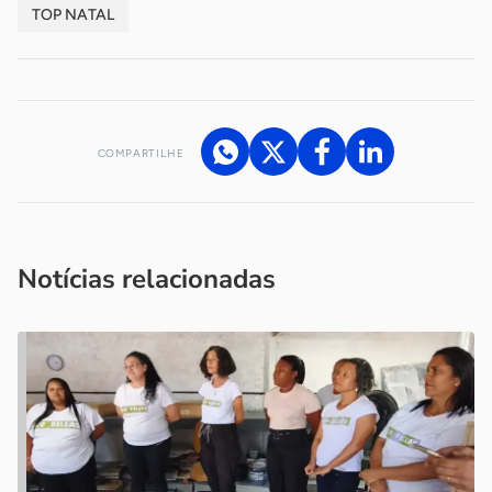
TOP NATAL
COMPARTILHE
Acesse nossos canais de atendimento
Ficou com alguma dúvida?
.
Se
você é um profissional da imprensa, entre em contato pelo
imprensa@sebrae.com.br
fale com a ASN em cada UF
ou
Notícias relacionadas