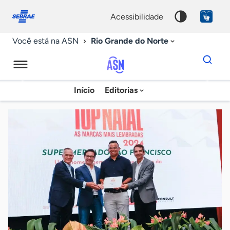
Fale
Acessibilidade
conosco
0
acessibilidade
9
Rio Grande do Norte
Você está na ASN
Dados
para
busca
Agência
Início
Editorias
Palavra
Sebrae
chave
de
Notícias