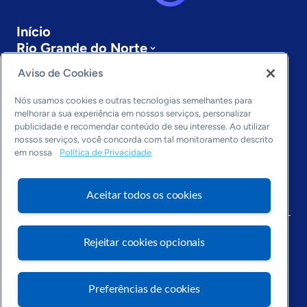
Início
Rio Grande do Norte
Sobre a ASN
Aviso de Cookies
Últimas notícias
Entre em contato
Nós usamos cookies e outras tecnologias semelhantes para
Editorias
melhorar a sua experiência em nossos serviços, personalizar
publicidade e recomendar conteúdo de seu interesse. Ao utilizar
Economia & Política
nossos serviços, você concorda com tal monitoramento descrito
em nossa
Política de Privacidade
Inovação & Tecnologia
Cultura empreendedora
Dados
Aceitar todos os cookies
Arquivo
Rejeitar cookies opcionais
Preferências de cookies
Visite o Portal Sebrae