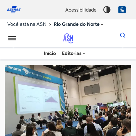
Fale
Acessibilidade
conosco
0
acessibilidade
9
Rio Grande do Norte
Você está na ASN
Dados
para
busca
Agência
Início
Editorias
Palavra
Sebrae
chave
de
Notícias