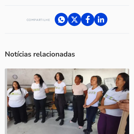
COMPARTILHE
Acesse nossos canais de atendimento
Ficou com alguma dúvida?
.
Se
você é um profissional da imprensa, entre em contato pelo
imprensa@sebrae.com.br
fale com a ASN em cada UF
ou
Notícias relacionadas