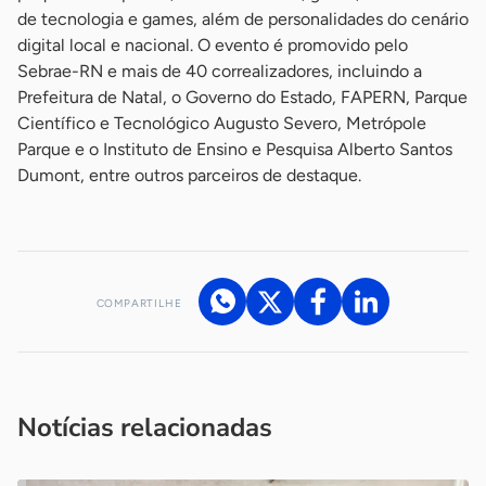
de tecnologia e games, além de personalidades do cenário
digital local e nacional. O evento é promovido pelo
Sebrae-RN e mais de 40 correalizadores, incluindo a
Prefeitura de Natal, o Governo do Estado, FAPERN, Parque
Científico e Tecnológico Augusto Severo, Metrópole
Parque e o Instituto de Ensino e Pesquisa Alberto Santos
Dumont, entre outros parceiros de destaque.
COMPARTILHE
Acesse nossos canais de atendimento
Ficou com alguma dúvida?
.
Se
você é um profissional da imprensa, entre em contato pelo
imprensa@sebrae.com.br
fale com a ASN em cada UF
ou
Notícias relacionadas