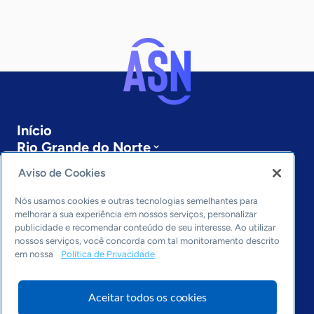
Início
Rio Grande do Norte
Sobre a ASN
Aviso de Cookies
Últimas notícias
Entre em contato
Nós usamos cookies e outras tecnologias semelhantes para
Editorias
melhorar a sua experiência em nossos serviços, personalizar
publicidade e recomendar conteúdo de seu interesse. Ao utilizar
Economia & Política
nossos serviços, você concorda com tal monitoramento descrito
em nossa
Política de Privacidade
Inovação & Tecnologia
Cultura empreendedora
Dados
Aceitar todos os cookies
Arquivo