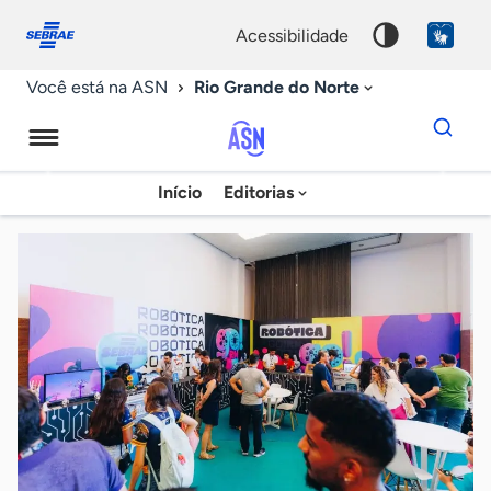
Fale
Acessibilidade
conosco
0
acessibilidade
9
Rio Grande do Norte
Você está na ASN
Dados
para
busca
Agência
Início
Editorias
Palavra
Sebrae
chave
de
Notícias