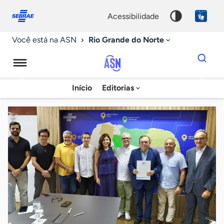
Fale
Acessibilidade
conosco
0
acessibilidade
9
Rio Grande do Norte
Você está na ASN
Dados
para
busca
Agência
Início
Editorias
Palavra
Sebrae
chave
de
Notícias