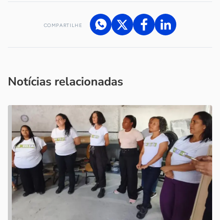
COMPARTILHE
Acesse nossos canais de atendimento
Ficou com alguma dúvida?
.
Se
você é um profissional da imprensa, entre em contato pelo
imprensa@sebrae.com.br
fale com a ASN em cada UF
ou
Notícias relacionadas