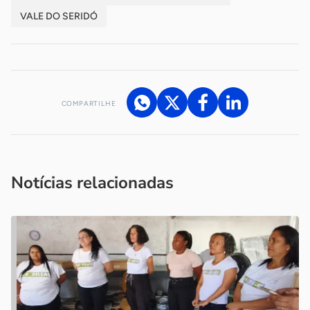
VALE DO SERIDÓ
COMPARTILHE
Acesse nossos canais de atendimento
Ficou com alguma dúvida?
.
Se
você é um profissional da imprensa, entre em contato pelo
imprensa@sebrae.com.br
fale com a ASN em cada UF
ou
Notícias relacionadas