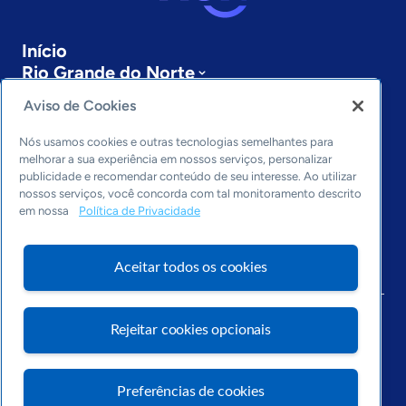
Início
Rio Grande do Norte
Sobre a ASN
Aviso de Cookies
Últimas notícias
Entre em contato
Nós usamos cookies e outras tecnologias semelhantes para
Editorias
melhorar a sua experiência em nossos serviços, personalizar
publicidade e recomendar conteúdo de seu interesse. Ao utilizar
Economia & Política
nossos serviços, você concorda com tal monitoramento descrito
em nossa
Política de Privacidade
Inovação & Tecnologia
Cultura empreendedora
Dados
Aceitar todos os cookies
Arquivo
Rejeitar cookies opcionais
Preferências de cookies
Visite o Portal Sebrae