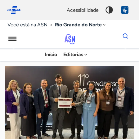
Fale
Acessibilidade
conosco
0
acessibilidade
9
Rio Grande do Norte
Você está na ASN
Dados
para
busca
Agência
Início
Editorias
Palavra
Sebrae
chave
de
Notícias