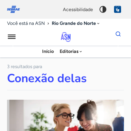
Fale
Acessibilidade
conosco
0
acessibilidade
9
Rio Grande do Norte
Você está na ASN
Dados
para
busca
Agência
Início
Editorias
Palavra
Sebrae
chave
de
3 resultados para
Conexão delas
Notícias