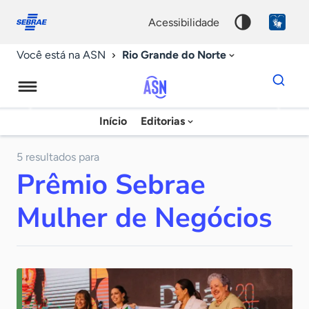
Fale
Acessibilidade
conosco
0
acessibilidade
9
Rio Grande do Norte
Você está na ASN
Dados
para
busca
Agência
Início
Editorias
Palavra
Sebrae
chave
de
5 resultados para
Prêmio Sebrae
Notícias
Mulher de Negócios