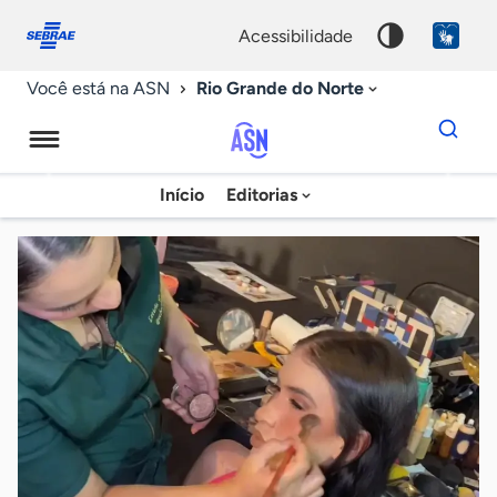
Fale
Acessibilidade
conosco
0
acessibilidade
9
Rio Grande do Norte
Você está na ASN
Dados
para
busca
Agência
Início
Editorias
Palavra
Sebrae
chave
de
Notícias