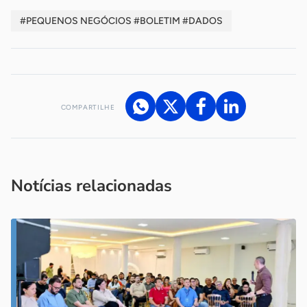
#PEQUENOS NEGÓCIOS #BOLETIM #DADOS
COMPARTILHE
Acesse nossos canais de atendimento
Ficou com alguma dúvida?
.
Se
você é um profissional da imprensa, entre em contato pelo
imprensa@sebrae.com.br
fale com a ASN em cada UF
ou
Notícias relacionadas