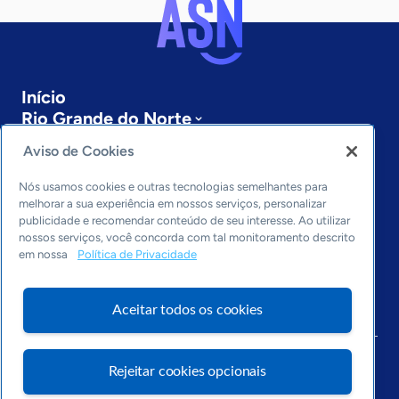
Início
Rio Grande do Norte
Sobre a ASN
Aviso de Cookies
Últimas notícias
Entre em contato
Nós usamos cookies e outras tecnologias semelhantes para
Editorias
melhorar a sua experiência em nossos serviços, personalizar
publicidade e recomendar conteúdo de seu interesse. Ao utilizar
Economia & Política
nossos serviços, você concorda com tal monitoramento descrito
em nossa
Política de Privacidade
Inovação & Tecnologia
Cultura empreendedora
Dados
Aceitar todos os cookies
Arquivo
Rejeitar cookies opcionais