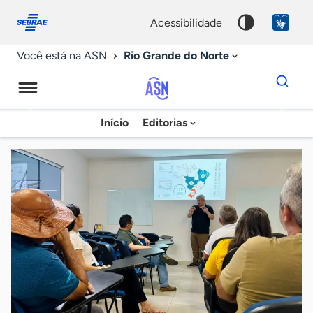
Fale
Acessibilidade
conosco
0
acessibilidade
9
Rio Grande do Norte
Você está na ASN
Dados
para
busca
Agência
Início
Editorias
Palavra
Sebrae
chave
de
Notícias