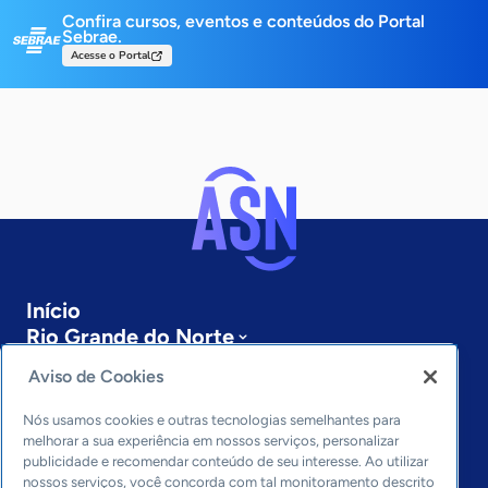
Confira cursos, eventos e conteúdos do Portal
Sebrae.
Acesse o Portal
Início
Rio Grande do Norte
Sobre a ASN
Aviso de Cookies
Últimas notícias
Entre em contato
Nós usamos cookies e outras tecnologias semelhantes para
Editorias
melhorar a sua experiência em nossos serviços, personalizar
publicidade e recomendar conteúdo de seu interesse. Ao utilizar
Economia & Política
nossos serviços, você concorda com tal monitoramento descrito