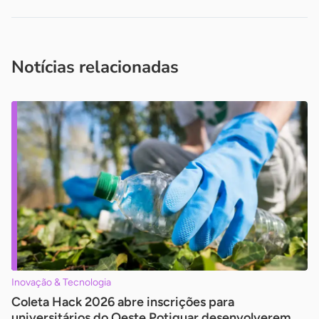
Acesse nossos canais de atendimento
Ficou com alguma dúvida?
.
Se
você é um profissional da imprensa, entre em contato pelo
imprensa@sebrae.com.br
fale com a ASN em cada UF
ou
Notícias relacionadas
Inovação & Tecnologia
Coleta Hack 2026 abre inscrições para
universitários do Oeste Potiguar desenvolverem