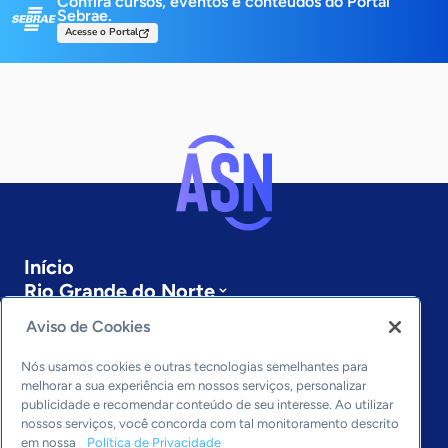
Confira cursos, eventos e conteúdos do Portal
Sebrae.
Acesse o Portal
Início
Rio Grande do Norte
Sobre a ASN
Aviso de Cookies
Últimas notícias
Entre em contato
Nós usamos cookies e outras tecnologias semelhantes para
Editorias
melhorar a sua experiência em nossos serviços, personalizar
publicidade e recomendar conteúdo de seu interesse. Ao utilizar
Economia & Política
nossos serviços, você concorda com tal monitoramento descrito
em nossa
Política de Privacidade