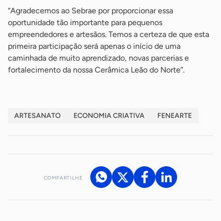
“Agradecemos ao Sebrae por proporcionar essa
oportunidade tão importante para pequenos
empreendedores e artesãos. Temos a certeza de que esta
primeira participação será apenas o início de uma
caminhada de muito aprendizado, novas parcerias e
fortalecimento da nossa Cerâmica Leão do Norte”.
ARTESANATO
ECONOMIA CRIATIVA
FENEARTE
COMPARTILHE
Acesse nossos canais de atendimento
Ficou com alguma dúvida?
.
Se
você é um profissional da imprensa, entre em contato pelo