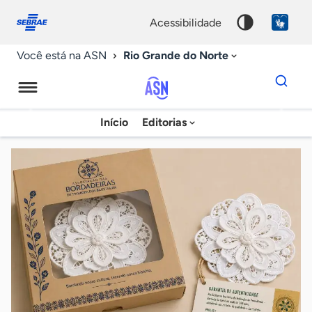
Fale
Acessibilidade
conosco
0
acessibilidade
9
Rio Grande do Norte
Você está na ASN
Dados
para
busca
Agência
Início
Editorias
Palavra
Sebrae
chave
de
Notícias