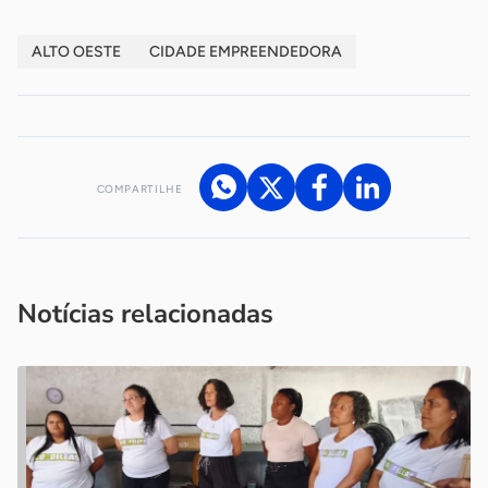
ALTO OESTE
CIDADE EMPREENDEDORA
COMPARTILHE
Acesse nossos canais de atendimento
Ficou com alguma dúvida?
.
Se
você é um profissional da imprensa, entre em contato pelo
imprensa@sebrae.com.br
fale com a ASN em cada UF
ou
Notícias relacionadas