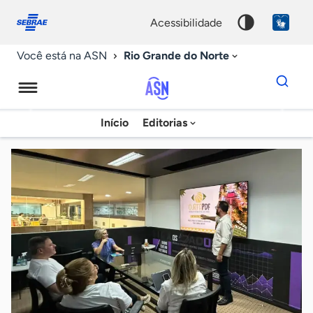
Fale
Acessibilidade
conosco
0
acessibilidade
9
Rio Grande do Norte
Você está na ASN
Dados
para
busca
Agência
Início
Editorias
Palavra
Sebrae
chave
de
Notícias