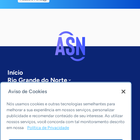
Início
Rio Grande do Norte
Sobre a ASN
Aviso de Cookies
Últimas notícias
Entre em contato
Nós usamos cookies e outras tecnologias semelhantes para
Editorias
melhorar a sua experiência em nossos serviços, personalizar
publicidade e recomendar conteúdo de seu interesse. Ao utilizar
Economia & Política
nossos serviços, você concorda com tal monitoramento descrito
em nossa
Política de Privacidade
Inovação & Tecnologia
Cultura empreendedora