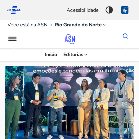
Fale
Acessibilidade
conosco
0
acessibilidade
9
Rio Grande do Norte
Você está na ASN
Dados
para
busca
Agência
Início
Editorias
Palavra
Sebrae
chave
de
Notícias