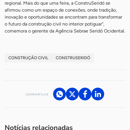
regional. Mais do que uma feira, a ConstruSeridó se
afirmou como um espaço de conexões, onde tradição,
inovação e oportunidades se encontram para transformar
o futuro da construção civil no interior potiguar”,
comemora o gerente da Agência Sebrae Seridó Ocidental.
CONSTRUÇÃO CIVIL
CONSTRUSERIDÓ
COMPARTILHE
Acesse nossos canais de atendimento
Ficou com alguma dúvida?
.
Se
você é um profissional da imprensa, entre em contato pelo
imprensa@sebrae.com.br
fale com a ASN em cada UF
ou
Notícias relacionadas