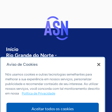
Início
Rio Grande do Norte
Sobre a ASN
Aviso de Cookies
Últimas notícias
Entre em contato
Nós usamos cookies e outras tecnologias semelhantes para
Editorias
melhorar a sua experiência em nossos serviços, personalizar
publicidade e recomendar conteúdo de seu interesse. Ao utilizar
Economia & Política
nossos serviços, você concorda com tal monitoramento descrito
em nossa
Política de Privacidade
Inovação & Tecnologia
Cultura empreendedora
Dados
Aceitar todos os cookies