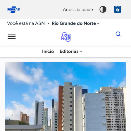
Fale
Acessibilidade
conosco
0
acessibilidade
9
Rio Grande do Norte
Você está na ASN
Dados
para
busca
Agência
Início
Editorias
Palavra
Sebrae
chave
de
Notícias