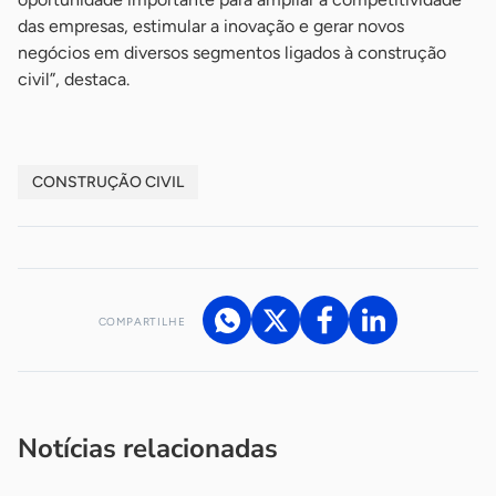
das empresas, estimular a inovação e gerar novos
negócios em diversos segmentos ligados à construção
civil”, destaca.
CONSTRUÇÃO CIVIL
COMPARTILHE
Acesse nossos canais de atendimento
Ficou com alguma dúvida?
.
Se
você é um profissional da imprensa, entre em contato pelo
imprensa@sebrae.com.br
fale com a ASN em cada UF
ou
Notícias relacionadas