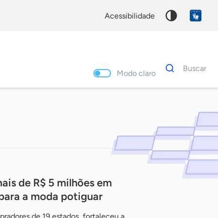
acessibilidade
Dados
Buscar
para
Modo claro
busca
Palavra
chave
is de R$ 5 milhões em
 para a moda potiguar
radores de 19 estados, fortaleceu a