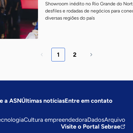
Showroom inédito no Rio Grande do Norte 
desfiles e rodadas de negócios para conec
diversas regiões do país
1
2
e a ASN
Últimas notícias
Entre em contato
ecnologia
Cultura empreendedora
Dados
Arquivo
Visite o Portal Sebrae