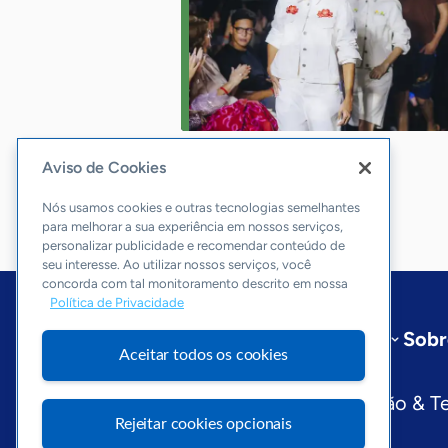
Aviso de Cookies
Nós usamos cookies e outras tecnologias semelhantes
para melhorar a sua experiência em nossos serviços,
personalizar publicidade e recomendar conteúdo de
seu interesse. Ao utilizar nossos serviços, você
concorda com tal monitoramento descrito em nossa
Política de Privacidade
Início
Rio Grande do Norte
Sobr
Aceitar todos os cookies
Editorias
Economia & Política
Inovação & T
Rejeitar cookies opcionais