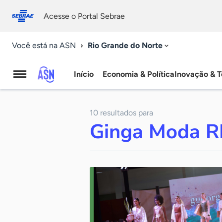
Fale
Acessibilidade
conosco
0
Acesse o Portal Sebrae
9
Rio Grande do Norte
Você está na ASN
Início
Economia & Política
Inovação & T
Agência
Sebrae
10 resultados para
de
Ginga Moda 
Notícias