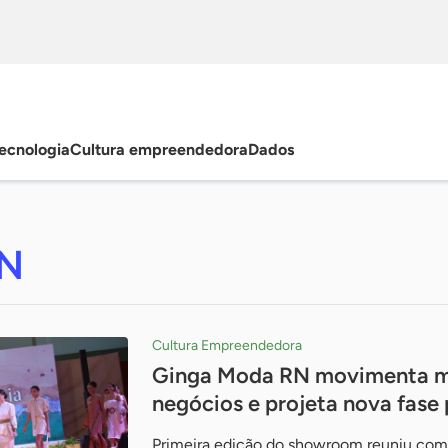
ecnologia
Cultura empreendedora
Dados
RN
Cultura Empreendedora
Ginga Moda RN movimenta ma
negócios e projeta nova fase
Primeira edição do showroom reuniu comp