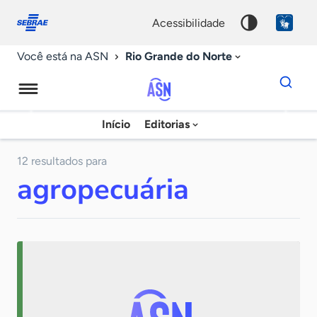
Fale
Acessibilidade
conosco
0
acessibilidade
9
Rio Grande do Norte
Você está na ASN
Dados
para
busca
Agência
Início
Editorias
Palavra
Sebrae
chave
de
12 resultados para
agropecuária
Notícias