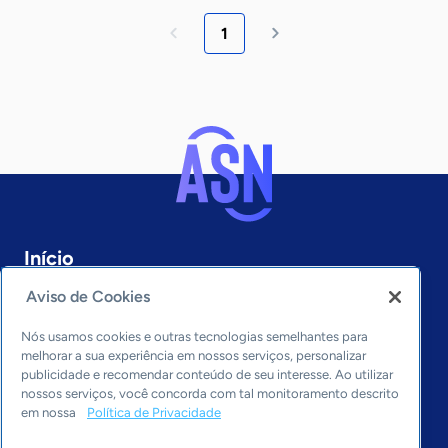
1
Início
Rio Grande do Norte
Aviso de Cookies
Sobre a ASN
Últimas notícias
Nós usamos cookies e outras tecnologias semelhantes para
Entre em contato
melhorar a sua experiência em nossos serviços, personalizar
Editorias
publicidade e recomendar conteúdo de seu interesse. Ao utilizar
nossos serviços, você concorda com tal monitoramento descrito
em nossa
Política de Privacidade
Economia & Política
Inovação & Tecnologia