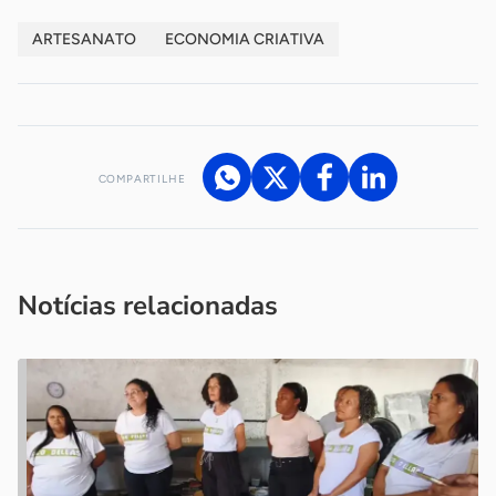
ARTESANATO
ECONOMIA CRIATIVA
COMPARTILHE
Acesse nossos canais de atendimento
Ficou com alguma dúvida?
.
Se
você é um profissional da imprensa, entre em contato pelo
imprensa@sebrae.com.br
fale com a ASN em cada UF
ou
Notícias relacionadas