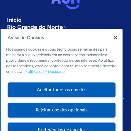
Início
Rio Grande do Norte
Sobre a ASN
Aviso de Cookies
Últimas notícias
Entre em contato
Nós usamos cookies e outras tecnologias semelhantes para
Editorias
melhorar a sua experiência em nossos serviços, personalizar
publicidade e recomendar conteúdo de seu interesse. Ao utilizar
Economia & Política
nossos serviços, você concorda com tal monitoramento descrito
em nossa
Política de Privacidade
Inovação & Tecnologia
Cultura empreendedora
Dados
Aceitar todos os cookies
Arquivo
Rejeitar cookies opcionais
Preferências de cookies