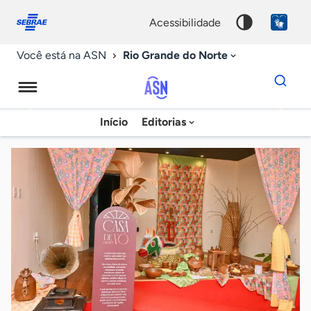
Fale
Acessibilidade
conosco
0
acessibilidade
9
Rio Grande do Norte
Você está na ASN
Dados
para
busca
Agência
Início
Editorias
Palavra
Sebrae
chave
de
Notícias